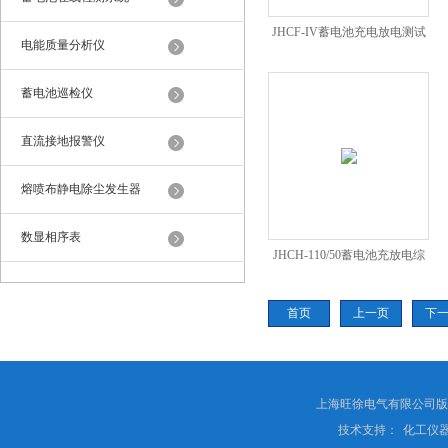
JHCF-IV蓄电池充电放电测试
电能质量分析仪
仪
蓄电池巡检仪
直流接地报警仪
熔喷布静电除尘发生器
数显相序表
JHCH-110/50蓄电池充放电综
合测试仪
首页
上一页
下
上海旺徐电气有限公司
技术支持：
化工仪