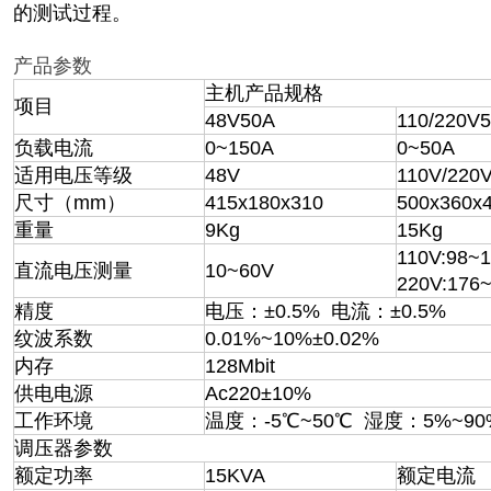
的测试过程。
产品参数
主机产品规格
项目
48V50A
110/220V
负载电流
0~150A
0~50A
适用电压等级
48V
110V/220
尺寸（mm）
415x180x310
500x360x
重量
9Kg
15Kg
110V:98~
直流电压测量
10~60V
220V:176
精度
电压：±0.5% 电流：±0.5%
纹波系数
0.01%~10%±0.02%
内存
128Mbit
供电电源
Ac220±10%
工作环境
温度：-5℃~50℃ 湿度：5%~90
调压器参数
额定功率
15KVA
额定电流