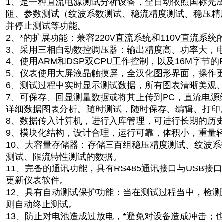
1、是一种直流电源测试分析设备，全自动依照国标完
阻、参数测试（纹波系数测试、稳流精度测试、稳压精
并停止测试等功能。
2、*的扩展功能：兼容220V直流系统和110V直流系
3、采用三相自动数控调压器：输出精度高、功率大，
4、使用ARM和DSP双CPU工作控制，以及16M字节的
5、仪表使用大屏液晶触摸屏，全汉化图形界面，操作
6、测试过程中实时显示测试数据，所有图表清晰美观
7、可保存、回显测量数据或将其上传到PC，直流电
详细数据图表分析。随时测试，随时保存、编辑、打印
8、数据传入计算机，进行入库管理，可进行长期的历
9、模块化结构，设计合理，运行可靠，体积小，重量
10、大容量存储器：存储三百组稳压精度测试、纹波
测试、限流特性测试的数据。
11、完备的通讯功能，具有RS485通讯接口与USB接
更新仪表软件。
12、具有自动测试保护功能：当在测试过程当中，检
则自动终止测试。
13、防止对电池造成过放电，*避免对设备造成冲击；