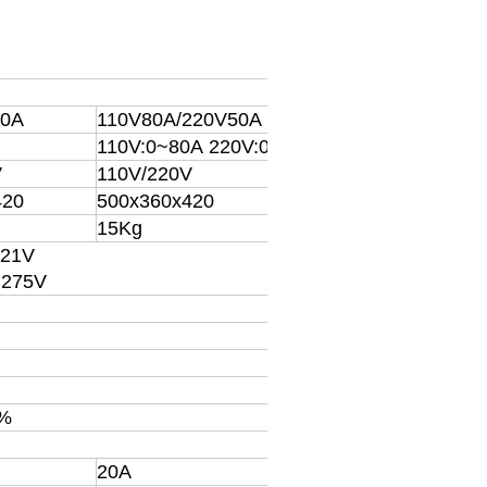
50A
110V80A/220V50A
110V:0~80A 220V:0~50A
V
110V/220V
420
500x360x420
15Kg
121V
~275V
%
20A