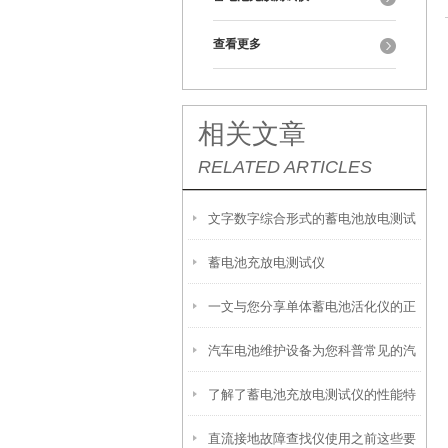
查看更多
相关文章
RELATED ARTICLES
文字数字综合形式的蓄电池放电测试
蓄电池充放电测试仪
仪show
一文与您分享单体蓄电池活化仪的正
汽车电池维护设备为您科普常见的汽
确使用步骤
了解了蓄电池充放电测试仪的性能特
车电池
直流接地故障查找仪使用之前这些要
点才能更好的使用它