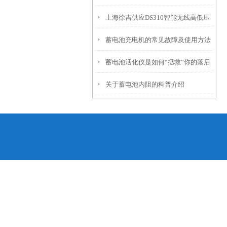
上海徐吉供应DS310智能无线高低压
点需注意
蓄电池充电机的常见故障及使用方法
验电器
蓄电池活化仪是如何“拯救”你的落后
介绍
关于蓄电池内阻的科普介绍
电池的