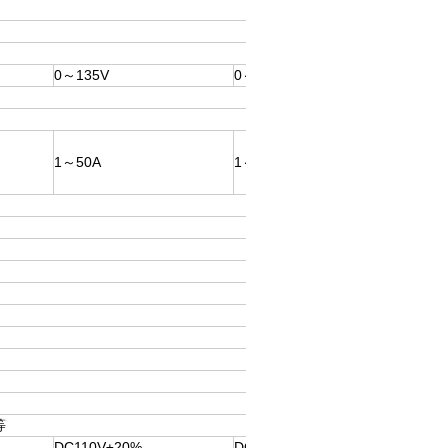
0～135V
0～270V
1～50A
1～50A
等
DC110V±20%
DC220V±20%