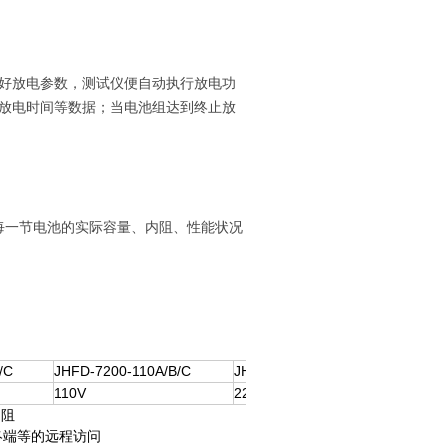
好放电参数，测试仪便自动执行放电功
放电时间等数据；当电池组达到终止放
每一节电池的实际容量、内阻、性能状况
/C
JHFD-7200-110A/B/C
JHFD-7300-220A/B/C
110V
220V
内阻
OS终端等的远程访问