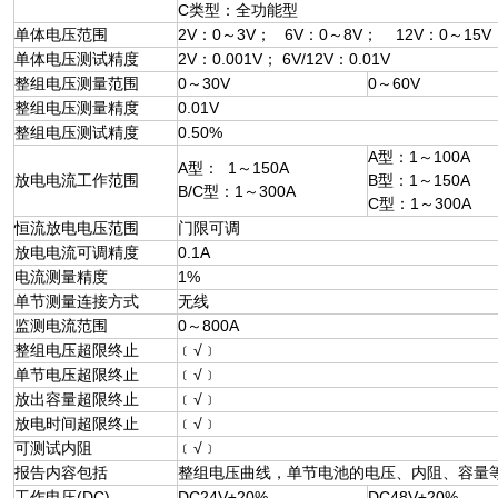
C类型：全功能型
单体电压范围
2V：0～3V； 6V：0～8V； 12V：0～15V
单体电压测试精度
2V：0.001V； 6V/12V：0.01V
整组电压测量范围
0～30V
0～60V
整组电压测量精度
0.01V
整组电压测试精度
0.50%
A型：1～100A
A型： 1～150A
放电电流工作范围
B型：1～150A
B/C型：1～300A
C型：1～300A
恒流放电电压范围
门限可调
放电电流可调精度
0.1A
电流测量精度
1%
单节测量连接方式
无线
监测电流范围
0～800A
整组电压超限终止
﹝√﹞
单节电压超限终止
﹝√﹞
放出容量超限终止
﹝√﹞
放电时间超限终止
﹝√﹞
可测试内阻
﹝√﹞
报告内容包括
整组电压曲线，单节电池的电压、内阻、容量
工作电压(DC)
DC24V±20%
DC48V±20%