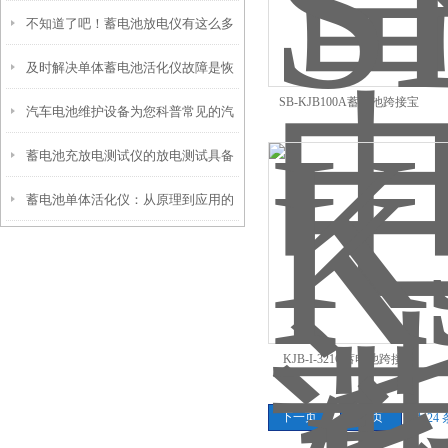
不知道了吧！蓄电池放电仪有这么多
必要性分析
及时解决单体蓄电池活化仪故障是恢
的功能
SB-KJB100A蓄电池跨接宝
汽车电池维护设备为您科普常见的汽
复活化效果的关键
蓄电池充放电测试仪的放电测试具备
车电池
蓄电池单体活化仪：从原理到应用的
了科学性与智能性
深度技术解析
KJB-I-321C蓄电池跨接宝
下一页
末页
共 24