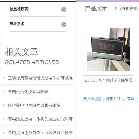
产品展示
您现在的位置:
数显相序表
查看更多
相关文章
RELATED ARTICLES
正确使用蓄电池恒流放电仪才可以确
ZK-3C三相可控硅调压触发器
蓄电池活化仪知识科普
保测试准确可靠
共 3 条记录，当前 1 / 1 页 首
影响蓄电池内阻的因素有很多
蓄电池充放电一体机的这些功能你可
蓄电池恒流放电仪可同时设置四种停
以知道