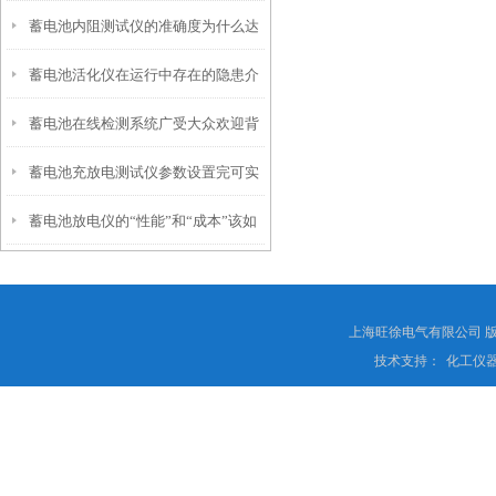
蓄电池内阻测试仪的准确度为什么达
机门限
蓄电池活化仪在运行中存在的隐患介
不到
蓄电池在线检测系统广受大众欢迎背
绍
蓄电池充放电测试仪参数设置完可实
后的秘密
蓄电池放电仪的“性能”和“成本”该如
现全自动运行
何去平衡？
上海旺徐电气有限公司 
技术支持：
化工仪