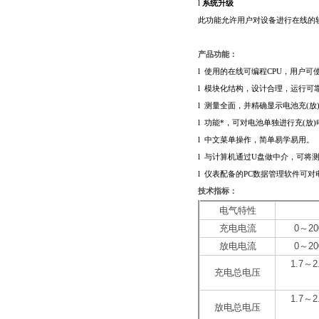
l
系统升级
此功能允许用户对设备进行在线的
产品功能：
l
使用的在线可编程CPU，用户可
l
模块化结构，设计合理，运行可
l
测量全面，并精确显示电池充(放
l
功能*，可对电池单独进行充(放)
l
中文菜单操作，简单易学易用。
l
与计算机通过U盘做中介，可将
l
仪表配备的PC数据管理软件可对
技术指标：
电气特性
充电电流
0～20
放电电流
0～20
1.7～2
充电总电压
1.7～2
放电总电压