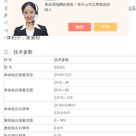
>测量精度高、稳定性好：
来自局域网的朋友！有什么可以帮助您的
目前市场上的大多数仪器在测试前需要修正电压，以保证电压
吗？
不需要人工校准电压。
>该产品采用交直流双电源供电，无缝切换
>内置单体电压采集器
>体积小，重量轻
三、技术参数
特 性
技术参数
型 号
SX455
单体电压测量类型
2V/6V/12V
2V:0～4V
单体电压测量范围
6V:0～8V
12V:0～15V
2V/6V:0.001V
单体电压分辨率
12V:0.01V
整组电压测量范围
0～30V
整组电压分辨率
0.01V
电压测试精度
0.5%