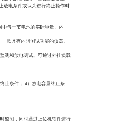
止放电条件或认为进行终止操作时
组中每一节电池的实际容量、内
一一款具有内阻测试功能的仪器。
监测和放电测试。可通过外挂负载
间终止条件； 4）放电容量终止条
时监测，同时通过上位机软件进行