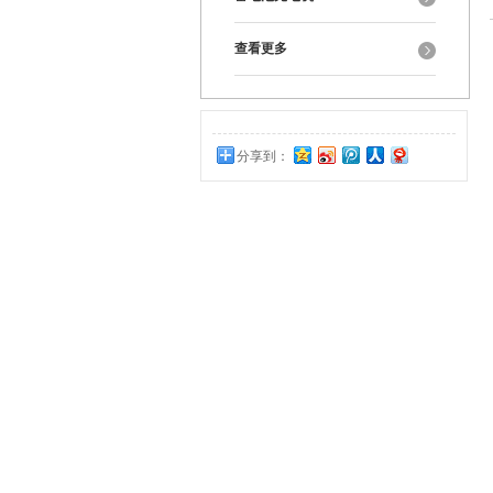
查看更多
分享到：