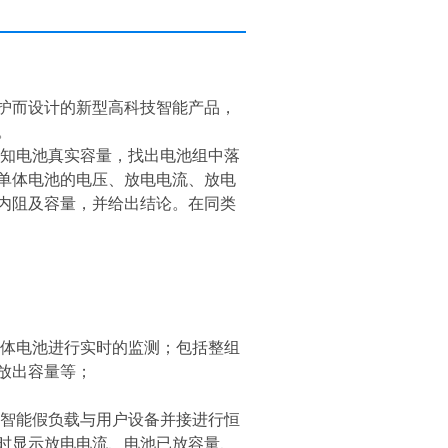
护而设计的新型高科技智能产品，
。
知电池真实容量，找出电池组中落
单体电池的电压、放电电流、放电
内阻及容量，并给出结论。在同类
体电池进行实时的监测；包括整组
放出容量等；
智能假负载与用户设备并接进行恒
时显示放电电流、电池已放容量、