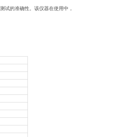
测试的准确性。该仪器在使用中，