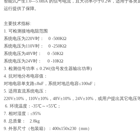
智能式产生1.0—5.0mA 的信号电流，且大功率小于0.2W，适用于
运行提供了保障。
主要技术指标:
1. 可检测接地电阻范围
系统电压为220V时： 0 -500KΩ
系统电压为110V时： 0 -250KΩ
系统电压为48V时： 0 -50KΩ
系统电压为24V时： 0 -10KΩ
3. 检测信号功率 ≤ 0.2W(信号发生器输出功率)
4. 抗对地分布电容值：
对地电容单支路≤8uF，系统对地总电容≤100uF；
5. 适用直流系统电压：
220V±10%，110V±10%，48V±10%，24V±10%，或用户提出其它电
6. 环境温度：-35℃～+55℃；
7. 相对湿度：≤95%
8. 总质量： 2.8kg
9. 外形尺寸（包装箱）：400x150x230（mm）