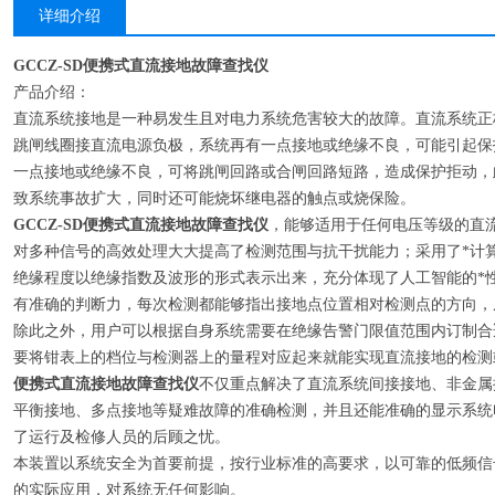
详细介绍
GCCZ-SD便携式直流接地故障查找仪
产品介绍：
直流系统接地是一种易发生且对电力系统危害较大的故障。直流系统正
跳闸线圈接直流电源负极，系统再有一点接地或绝缘不良，可能引起保
一点接地或绝缘不良，可将跳闸回路或合闸回路短路，造成保护拒动，
致系统事故扩大，同时还可能烧坏继电器的触点或烧保险。
GCCZ-SD便携式直流接地故障查找仪
，能够适用于任何电压等级的直
对多种信号的高效处理大大提高了检测范围与抗干扰能力；采用了*计
绝缘程度以绝缘指数及波形的形式表示出来，充分体现了人工智能的*
有准确的判断力，每次检测都能够指出接地点位置相对检测点的方向，
除此之外，用户可以根据自身系统需要在绝缘告警门限值范围内订制合
要将钳表上的档位与检测器上的量程对应起来就能实现直流接地的检测
便携式直流接地故障查找仪
不仅重点解决了直流系统间接接地、非金属
平衡接地、多点接地等疑难故障的准确检测，并且还能准确的显示系统
了运行及检修人员的后顾之忧。
本装置以系统安全为首要前提，按行业标准的高要求，以可靠的低频信
的实际应用，对系统无任何影响。