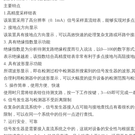
主要特点
1.高精度采样钳表
该装置采用了高分辨率（0. 1mA）信号采样直流钳表，能够实现对多
2. 接地点方向显示
该装置具有接地点方向显示，可以高效快速的处理复杂支路或环路中接
3. 具有绝缘指数显示功能
绝缘指数是为分析待测支路绝缘程度而引入说法，以0—100的数字形
表示绝缘越差，该指数结合高精度钳表非常有利于多点接地与高阻接地
4. 具有波形显示功能
所谓波形显示，即在检测过程中检测器所搜索到的信号发生器的波形,
合理利用检测器中的波形显示，可以大幅度的提升设备的检测范围与检
5. 操作简单，使用方便、快速
使用时只需将钳表钳住待测支路，按一下工作按键，3—6S即可完成一
6. 信号发生器与检测器不受距离限制
在复杂的直流系统中，信号发生器接入点可能与接地查找点有着很长的
限制，可以在同一个系统中的任何一点进行查找。
7. 运行安全、可靠
信号发生器是需要接入直流系统之中的，这就对设备的安全性与根据直