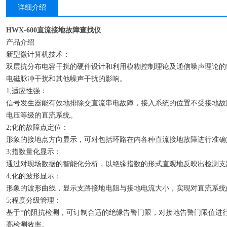
详细介绍
HWX-600直流接地故障查找仪
产品介绍
新型微计算机技术：
双层抗分布电容干扰的硬件设计和利用模糊控制理论及通信噪声理论的
电磁脉冲干扰和其他噪声干扰的影响。
1;适应性强：
信号发生器能有效地排除交直流串电故障，接入系统的位置不受接地故
电压等级的直流系统。
2;化的故障点定位：
形象的接地点方向显示，可对包括环路在内各种直流接地故障进行准确
3;指数量化显示：
通过对现场数据的智能化分析，以绝缘指数的形式直观地反映出检测支
4;化的波形显示：
形象的波形曲线，显示支路接地电阻与接地电流大小，实现对直流系统
5;程度分级管理：
基于*的阻抗检测，可订制合适的绝缘告警门限，对接地告警门限值进
高检测效率。