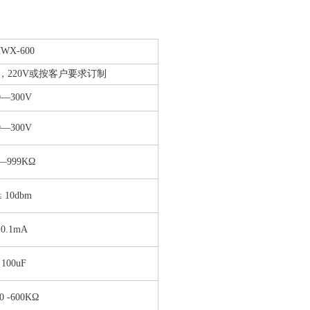
WX-600
0V，220V或按客户要求订制
0—300V
0—300V
—999KΩ
≤ 10dbm
0.1mA
100uF
 -600KΩ