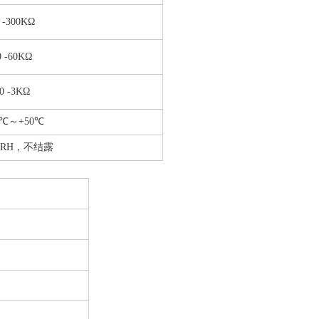
 -300KΩ
0 -60KΩ
0 -3KΩ
0℃～+50℃
%RH，不结露