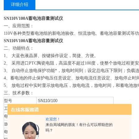
详细介绍
SN110V100A蓄电池容量测试仪
一、应用范围：
110V各种类型蓄电池组的新电池验收、恒流放电、蓄电池容量测试等
SN110V100A蓄电池容量测试仪
二、功能特点：
1、 大蓝色液晶屏、按键操作设定，简捷、方便。
2、 采用进口PTC陶瓷电阻，高温度不超过100度，使整个放电过程更
3、 自动停止放电保护功能*，放电时间到；设定总电压下限到；负载
4、蓄电池的停止保护电压任意设定、放电电流任意设定、放电停止时
5、 放电过程中实时显示放电电压，放电电流，放电时间，和蓄电池放电
三、技术参数：
型号
SN110/100
工作电源
AC220V
电池组电压
110V
欢迎您！
放电电流
1-100A任意设定
来自局域网的朋友！有什么可以帮助您的
吗？
电流测量精度
1%