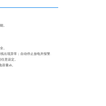
功能。
安全。
连线出现异常；自动停止放电并报警.
间任意设定。
容量ah。