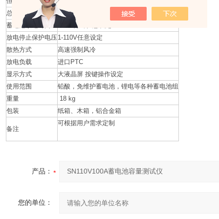
恒流放电范围
110V±15%
总电压测量精度
0.5%
蓄电池放电时间
0-999分钟任意设定
放电停止保护电压
1-110V任意设定
散热方式
高速强制风冷
放电负载
进口PTC
显示方式
大液晶屏 按键操作设定
使用范围
铅酸，免维护蓄电池，锂电等各种蓄电池组
重量
18 kg
包装
纸箱、木箱，铝合金箱
可根据用户需求定制
备注
产品：
您的单位：