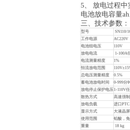
5、 放电过程
电池放电容量ah
三、技术参数：
型号
SN110/1
工作电源
AC220V
电池组电压
110V
放电电流
1-100
电流测量精度
1%
恒流放电范围
110V±15
总电压测量精度
0.5%
蓄电池放电时间
0-999
放电停止保护电压
1-110
散热方式
高速强制
放电负载
进口PTC
显示方式
大液晶屏
使用范围
铅酸，免
重量
18 kg