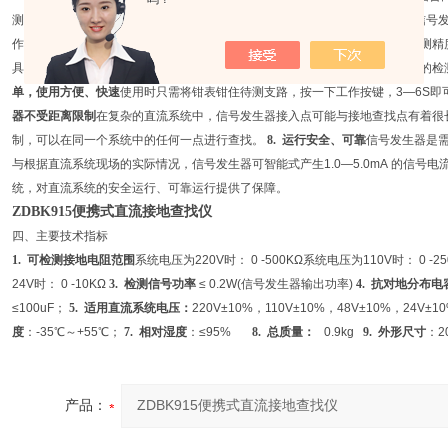
测。
4.
具有波形显示功能
所谓波形显示，即在检测过程中检测器所搜索到的信号发
作用，合理利用检测器中的波形显示，可以大幅度的提升设备的检测范围与检测精
具有多量程转换功能，在测试过程可以转换不同量程，可以大幅度的提升设备的检
单，使用方便、快速
使用时只需将钳表钳住待测支路，按一下工作按键，3—6S
器不受距离限制
在复杂的直流系统中，信号发生器接入点可能与接地查找点有着很
制，可以在同一个系统中的任何一点进行查找。
8.
运行安全、可靠
信号发生器是
与根据直流系统现场的实际情况，信号发生器可智能式产生1.0—5.0mA 的信号电
统，对直流系统的安全运行、可靠运行提供了保障。
ZDBK915便携式直流接地查找仪
四、主要技术指标
1.
可检测接地电阻范围
系统电压为220V时： 0 -500KΩ系统电压为110V时： 0 -
24V时： 0 -10KΩ
3.
检测信号功率
≤ 0.2W(信号发生器输出功率)
4.
抗对地分布电
≤100uF；
5.
适用直流系统电压：
220V±10%，110V±10%，48V±10%，2
度
：-35℃～+55℃；
7.
相对湿度
：≤95%
8.
总质量：
0.9kg
9.
外形尺寸
：2
产品：