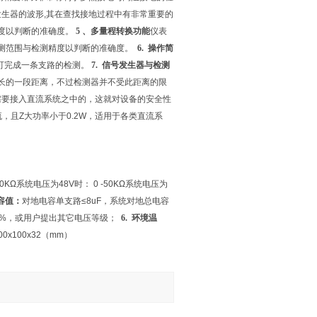
生器的波形,其在查找接地过程中有非常重要的
度以判断的准确度。
5
、多量程转换功能
仪表
测范围与检测精度以判断的准确度。
6.
操作简
即可完成一条支路的检测。
7.
信号发生器与检测
长的一段距离，不过检测器并不受此距离的限
需要接入直流系统之中的，这就对设备的安全性
流，且Z大功率小于0.2W，适用于各类直流系
250KΩ系统电压为48V时： 0 -50KΩ系统电压为
容值：
对地电容单支路≤8uF，系统对地总电容
4V±10%，或用户提出其它电压等级；
6.
环境温
00x100x32（mm）