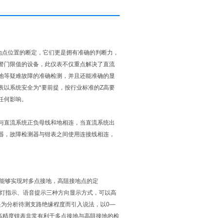
接地点位置的断定，它们更是拥有准确的判断力，
警门限值的设备，此仪表不仅重点解决了直流
地等疑难故障的准确检测，并且还能准确的显
表以系统安全为*要前提，按行业标准的Z高要
任何影响。
与直流系统正负母线和地相连，当直流系统出
器，故障检测器与钳表之间使用连接线相连，
，能够实现对多点接地，高阻接地点的定
灯指示、语音提示三种方向显示方式，可以高
是为分析待测支路绝缘程度而引入说法，以0—
高精度钳表非常有利于多点接地与高阻接地的检