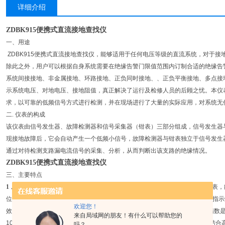
详细介绍
ZDBK915便携式直流接地查找仪
一、用途
ZDBK915便携式直流接地查找仪，能够适用于任何电压等级的直流系统，对于
除此之外，用户可以根据自身系统需要在绝缘告警门限值范围内订制合适的绝缘告
系统间接接地、非金属接地、环路接地、正负同时接地、、正负平衡接地、多点接
示系统电压、对地电压、接地阻值，真正解决了运行及检修人员的后顾之忧。本仪
求，以可靠的低频信号方式进行检测，并在现场进行了大量的实际应用，对系统无
二. 仪表的构成
该仪表由信号发生器、故障检测器和信号采集器（钳表）三部分组成，信号发生器
现接地故障后，它会自动产生一个低频小信号，故障检测器与钳表独立于信号发生
通过对待检测支路漏电流信号的采集、分析，从而判断出该支路的绝缘情况。
ZDBK915便携式直流接地查找仪
三、主要特点
1
、特点
1.
高精度采样钳表
该仪表采用了高分辨率（0. 1mA）信号采样直流钳表
位；
2.
接地点方向显示
该仪表具有接地点方向显示功能，包括：液晶屏显示、指示
欢迎您！
效快速的处理复杂支路或环路中接地点的定位
3.
具有绝缘指数显示功能
绝缘指数
来自局域网的朋友！有什么可以帮助您的
100的数字形式来反映被测支路的绝缘程度，数字越大表示绝缘越差，该指数结合
吗？