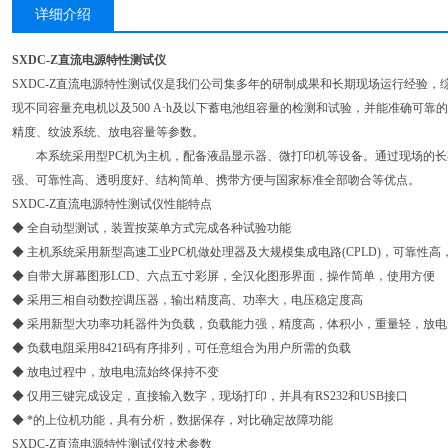
详细介绍
SXDC-Z直流电源特性测试仪
SXDC-Z直流电源特性测试仪是我们公司集多年的研制成果和长期现场运行经验
现不同容量充电机以及500 A·h及以下蓄电池组容量的检测和试验，并能准确可
精度、纹波系统、放电容量等参数。
本系统采用型PC机为主机，配备液晶显示器、微打印机等设备。通过现场的长
强、可靠性高、透明度好、结构简单、携带方便与国家标准全部吻合等优点。
SXDC-Z直流电源特性测试仪性能特点
◆ 全自动型测试，装置按菜单方式完成各种试验功能
◆ 主机系统采用新型高速工业PC机做处理器及大规模集成电路(CPLD)，可靠性高
◆ 自带大屏幕图形LCD、六点五寸彩屏，全汉化图形界面，操作简单，使用方便
◆ 采用三相自动数控调压器，输出精度高、功率大，电压稳定度高
◆ 采用新型大功率功耗器件为负载，负载能力强，精度高，体积小，重量轻，放
◆ 负载电阻采用8421码有序排列，可任意组合为用户所需的负载
◆ 放电过程中，放电电流始终保持不变
◆ 仅用三键完成设定，直接输入数字，现场打印，并具有RS232和USB接口
◆ *的上位机功能，具有分析，数据保存，对比确定故障功能
SXDC-Z直流电源特性测试仪技术参数