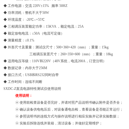
◆ 工作电源：交流 220V±15% 频率 50HZ
◆ 功率消耗：整机不大于50W
◆ 环境温度： -20℃--+55℃
◆ 三相调压装置额定功率：15KVA ，额定电流：25A
◆ 额定放电电流：≤50A（电流可定做）
◆ 测量精度：≤0.1%
◆ 外形尺寸及重量：测试仪尺寸：500×360×420（mm）；重量：15kg
三相调压装置尺寸：260×350×600（mm）；重量：18kg
◆ 适用电压等级：110V和220V（48V系统，电流200A，订货注明）
◆ 数据记录：内存大于256M
◆ 接口方式：USB和RS232同时自带
◆ 工作时间：连续不间断
SXDC-Z直流电源特性测试仪使用说明
使用说明：
☉ 使用前检查设备是否完好，并请对照产品说明书确认附件是否齐全；
☉ 确认设备供电电压后，对设备通电自检，查看设备是否能正常运行；
☉ 参照说明书的连线方式与操作说明进行相应实验并记录实验数据；
☉ 实验后拆除连线并装箱，清洁设备；并做好定期维护；