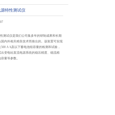
流电源特性测试仪
07
源特性测试仪是我们公司集多年的研制成果和长期
合国内外相关精良技术而推出的。该装置可实现
500 A·h及以下蓄电池组容量的检测和试验，
试出变电站直流电源系统的稳压精度、稳流精
电容量等参数。