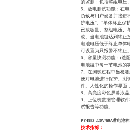
的监测；包括整组电压
5
、
放电测试功能：
在电
负载与用户设备并接进
护电压”、“单体终止保
已放容量、整组电压、
改。当电池组达到终止
电池电压低于终止单体
可设置为只报警不终止
6
、
容量快测功能：
(
选
电池组中每一节电池的
7
、
在测试过程中当检测
便对电池进行保护。测
件。
人性化的操作界面
8
、
高亮度彩色屏幕液晶
9
、
上位机数据管理软件
试报告等功能。
PY4982-220V/60A蓄电
技术指标：