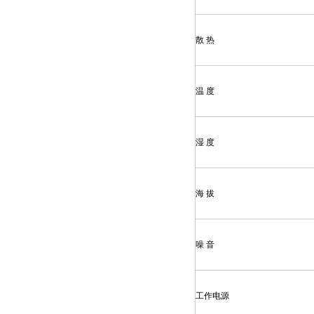
散 热
温 度
湿 度
海 拔
噪 音
工作电源