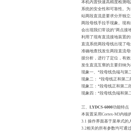
本机内置快速高精度检测电
系统的安全性和可靠性。为
站两段直流是要求分开独立
两段母线手拉手现象。现有
会出现我们常说的“两点接
利用了现有直流接地装置的
直流系统两段母线出现了电
准确地查找发生两段直流母
据分析，进行了定位，有效
发生直流互窜的主要归纳为
现象一、*段母线负端与第
现象二： *段母线正和第二
现象三：*段母线正和第二
现象四：*段母线负端和第
三、
LYDCS-6000
功能特点
本装置采用Cortex-M
3.1 操作界面基于菜单式
3.2相关的所有参数均可