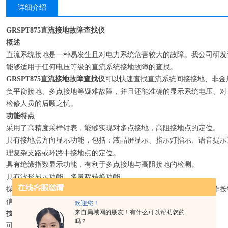
详细介绍
GRSPT875直流接地故障查找仪
概述
直流系统接地是一种易发生且对电力系统危害较大的故障。我公司研发设计
能够适用于任何电压等级的直流系统接地故障的查找。
GRSPT875直流接地故障查找仪
可以快速查找直流系统间接接地、非金
负平衡接地、多点接地等疑难故障，并且还能准确的显示系统电压、对
检修人员的后顾之忧。
功能特点
采用了高精度采样钳表，能够实现对多点接地，高阻接地点的定位。
具有接地点方向显示功能，包括：液晶屏显示、指示灯指示、语音提示
理复杂支路或环路中接地点的定位。
具有绝缘指数显示功能，有利于多点接地与高阻接地的检测。
具有波形显示功能、多量程转换功能
操作简单，使用方便、快速，只需将钳表钳住待测支路，按一下工作按键
信号发生器与检测器不受距离限制，运行安全、可靠。
欢迎您！
来自局域网的朋友！有什么可以帮助您的
技术指标
吗？
可检测接地电阻范围：