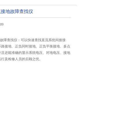
直流接地故障查找仪
09
流接地故障查找仪：可以快速查找直流系统间接接
环路接地、正负同时接地、正负平衡接地、多点
并且还能准确的显示系统电压、对地电压、接地
运行及检修人员的后顾之忧。