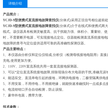
详细介绍
产品简介：
YCJD-9型便携式直流接地故障查找仪
(分体式)采用正弦信号相位超前
YCJD-9型便携式直流接地故障查找仪
(分体式)介于在线式和便携式两
线式。该仪器具有检测灵敏度高、抗干扰能力强、体积小、重量轻、使
时，不需要断开电源，可实现接地点定位。仪器能检测直流系统接地电
地故障的查寻与定位提供适用可靠的高准确性探测仪器。
产品主要特点：
1、本仪器由分析仪和定位仪组成,分析仪（检测母线接地电阻用）直接
充电,使用更加方便。
2、110V、220V直流系统共用一套直流接地探测器。
3、可以*定位直流系统接地故障,排除现场分布大电容的干扰,准确无
4、能适应交、直流串电引起的接地，环网供电接地，二极管隔离供电
5、不用安装，不用停电，不用摇绝缘，就能快速准确找到一点或多点
6、电流钳钳口开合自动检测，防止误报。
7、豪华外包装，携带方便。
技术参数：