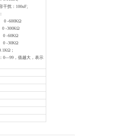
扰：100uF;
：
 -600KΩ
 -300KΩ
 -60KΩ
 -30KΩ
1KΩ；
0—99，值越大，表示