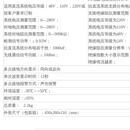
适用直流系统电压等级：48V，110V，220V或
抗直流系统支路分布电容干
按客户要求订制
支路绝缘阻抗测量范围
系统电压测量范围：0—280V；
系统电压等级为220V： 0
对地电压测量范围：0—280V；
系统电压等级为110V： 0
系统对地阻抗测量范围：0—999KΩ；
系统电压等级为48V： 0
检测信号功率：≤ 0.02W；
系统电压等级为24V： 0
抗直流系统分布电容干扰：1000uF;
绝缘阻抗测量分辨率：0.
无线通信信号功能：≤ 10dbm；
绝缘指数大小显示范围：
绝缘情况越差；
多点接地方向显示：同向或反向
单次波形显示时间：12秒
多点接地报警方式：声光报警
环境温度：-30℃～+50℃；
相对湿度：≤95%
总质量： 2.2kg
外形尺寸（包装箱）：450x260x110（mm）