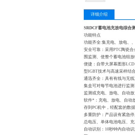
详细介绍
SRDCF蓄电池充放电综合
功能特点
功能齐全:集充电、放电、
安全可靠：采用PTC陶瓷
围监测、使整个蓄电池组放
便捷：自带大屏幕图形LCD
型IGBT技术与高速采样结
通迅齐全：具有有线与无线
集盒可对每节电池进行监测
监测或充电、放电、自动放
软件*：充电、放电、自动
存到PC机中，经配套的数
多重防护：产品设有紧急停
总电压、单体电池电压、充
自动识别：10秒钟内自动