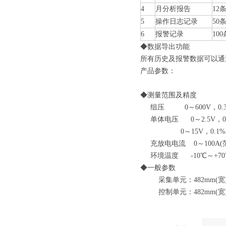
4
月分析报告
12
5
操作日志记录
50
6
报警记录
100
◆数据导出功能
所有历史及报警数据可以通
产品参数：
◆测量范围及精度
组压 0～600V，0.3%
单体电压 0～2.5V，0.
0～15V，0.1%±1
充放电电流 0～100A(范围
环境温度 -10℃～+70℃
◆一般参数
采集单元：482mm(宽)×44
控制单元：482mm(宽)×44