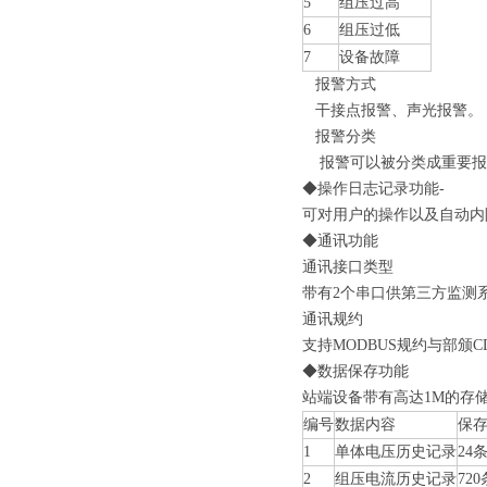
5
组压过高
6
组压过低
7
设备故障
报警方式
干接点报警、声光报警。
报警分类
报警可以被分类成重要报警（
◆操作日志记录功能-
可对用户的操作以及自动内
◆通讯功能
通讯接口类型
带有2个串口供第三方监测
通讯规约
支持MODBUS规约与部颁C
◆数据保存功能
站端设备带有高达1M的存
编号
数据内容
保
1
单体电压历史记录
24
2
组压电流历史记录
720