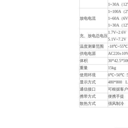
1~30A（1
1~100A
放电电流
1~60A（
1~30A（1
1.7V~2.
充、放电总电压
5.1V~7.2
温度测量范围
-18℃~55℃
供电电源
AC220±10
体积
30*42.5*50
重量
15kg
使用环境
0℃~50℃
显示方式
480*800 
通信接口
可根据客户
携带方式
便携手提
散热方式
强风制冷