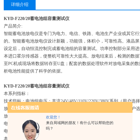
详细介绍
KYD-F220/20蓄电池组容量测试仪
产品简介:
智能蓄电池放电仪是专门为电力、电信、铁路、电池生产企业或其它行
的。智能蓄电池放电仪设计新颖，功能强，体积小，可靠性高。液晶屏
设定后，自动恒流控制完成蓄电池组的容量测试。功率控制部分采用进口
本进口霍尔传感器，使整机可靠性大大提高。放电结束后，检测的数据
至PC机或现场将数据转存至U盘；配套的数据处理软件对放电采集的
析电池性能提供了科学的依据。
KYD-F220/20蓄电池组容量测试仪
本系列指标：
技术指标：电池组电压：直流24V/48V/110V/220V/380V系列（用户选
放电电流：20A/40A/60A/80A/100A/150A/200A/400A/500A系列（用
放电功率：0.5-25kw
欢迎您！
来自局域网的朋友！有什么可以帮助您的
电池组标称容量：50Ah-5000Ah系列
吗？
电流控制精度：1%
本机参数：