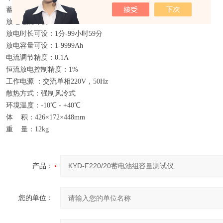
蓄电池标称电压：直流220V
放电电流可设：1-20A
放电时长可设：1分-99小时59分
放电容量可设：1-9999Ah
电流调节精度：0.1A
恒流放电控制精度：1%
工作电源 ：交流单相220V，50Hz
散热方式：强制风冷式
环境温度：-10℃ - +40℃
体 积：426×172×448mm
重 量：12kg
产品：
您的单位：