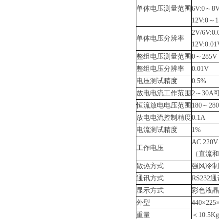
单体电压测量范围
6V:0～8
12V:0～1
2V/6V:0.
单体电压分辨率
12V:0.01
整组电压测量范围
0～285V
整组电压分辨率
0.01V
电压测试精度
0.5%
放电电流工作范围
2～30
恒流放电电压范围
180～28
放电电流控制精度
0.1A
电流测试精度
1%
AC 220V
工作电压
（直流和
散热方式
强风冷制
通讯方式
RS232
显示方式
彩色液晶
外型
440×225
重量
＜10.5Kg