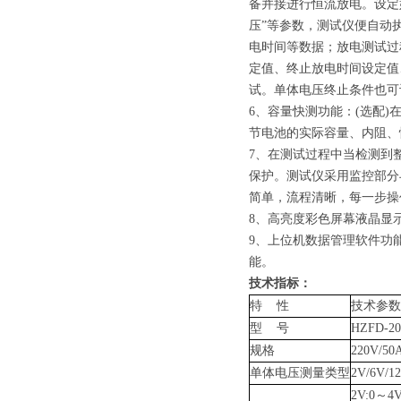
备并接进行恒流放电。设定好
压”等参数，测试仪便自动
电时间等数据；放电测试过
定值、终止放电时间设定值
试。单体电压终止条件也可
6、容量快测功能：(选配
节电池的实际容量、内阻、
7、在测试过程中当检测到
保护。测试仪采用监控部分
简单，流程清晰，每一步操
8、高亮度彩色屏幕液晶显
9、上位机数据管理软件功
能。
技术指标：
特 性
技术参数
型 号
HZFD-20
规格
220V/50
单体电压测量类型
2V/6V/1
2V:0～4