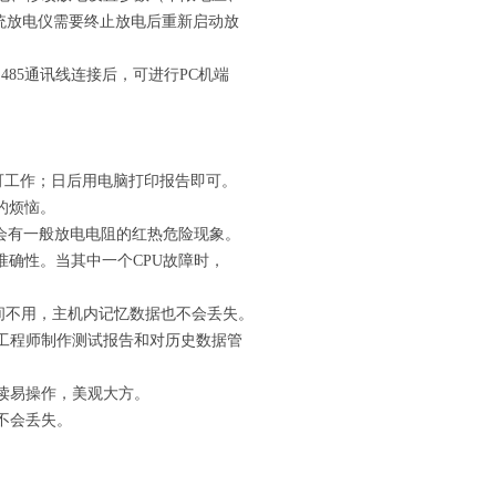
传统放电仪需要终止放电后重新启动放
RS485通讯线连接后，可进行PC机端
。
即可工作；日后用电脑打印报告即可。
的烦恼。
不会有一般放电电阻的红热危险现象。
及准确性。当其中一个CPU故障时，
时间不用，主机内记忆数据也不会丢失。
基层工程师制作测试报告和对历史数据管
读易操作，美观大方。
不会丢失。