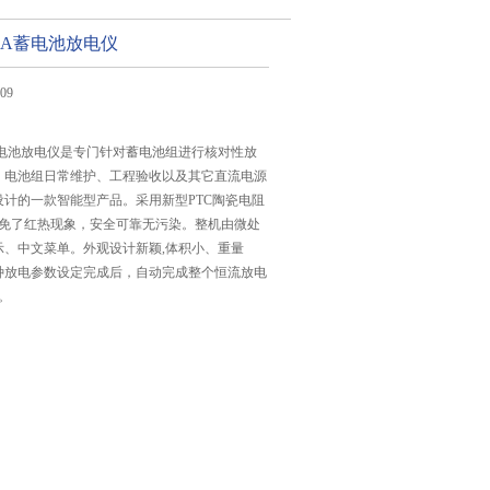
/30A蓄电池放电仪
09
30A蓄电池放电仪是专门针对蓄电池组进行核对性放
、电池组日常维护、工程验收以及其它直流电源
计的一款智能型产品。采用新型PTC陶瓷电阻
避免了红热现象，安全可靠无污染。整机由微处
示、中文菜单。外观设计新颖,体积小、重量
种放电参数设定完成后，自动完成整个恒流放电
。