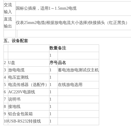
交流
国标公插座，适用1～1.5mm2电缆
输入
直流
仪表25mm2电缆(根据放电电流大小选择)快接插头（红正黑负）
输出
五、设备配套
数量
备注
1
2
U盘
序号
品名
3
放电电缆
1
蓄电池放电测试仪主机
4
电压监测线
1
5
电流传感器（选配件）
1
在线放电选用
6
AC220V电源线
1
7
说明书
1
8
接地线
1
9
铝合金包装箱
1
10
USB-RS232转接线
1