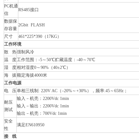
PC机通
RS485接口
信
数据保
2Gbit FLASH
存容量
尺寸
461*225*390（17KG）
工作环境
散 热
强制风冷
温 度
工作范围：-5～50℃贮藏温度：-40～70℃
湿 度
相对湿度0～90%（40±2℃）
海 拔
额定海拔4000米
工作电源
电 压
单相三线制: 220V AC（–20%～+30%），频率:45～65Hz；
输入－机壳：2200Vdc 1min
耐压
输入－输出：2200Vdc 1min
测试
输出－机壳：700Vdc 1min
安全
满足EN610950
性
接 线