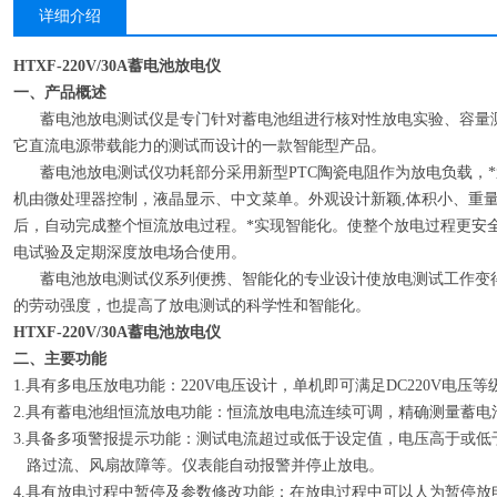
详细介绍
HTXF-220V/30A蓄电池放电仪
一、产品概述
蓄电池放电测试仪是专门针对蓄电池组进行核对性放电实验、容量测
它直流电源带载能力的测试而设计的一款智能型产品。
蓄电池放电测试仪功耗部分采用新型PTC陶瓷电阻作为放电负载，*
机由微处理器控制，液晶显示、中文菜单。外观设计新颖,体积小、重
后，自动完成整个恒流放电过程。*实现智能化。使整个放电过程更安
电试验及定期深度放电场合使用。
蓄电池放电测试仪系列便携、智能化的专业设计使放电测试工作变得
的劳动强度，也提高了放电测试的科学性和智能化。
HTXF-220V/30A蓄电池放电仪
二、主要功能
1.具有多电压放电功能：220V电压设计，单机即可满足DC220V电压
2.具有蓄电池组恒流放电功能：恒流放电电流连续可调，精确测量蓄电
3.具备多项警报提示功能：测试电流超过或低于设定值，电压高于或
路过流、风扇故障等。仪表能自动报警并停止放电。
4.具有放电过程中暂停及参数修改功能：在放电过程中可以人为暂停