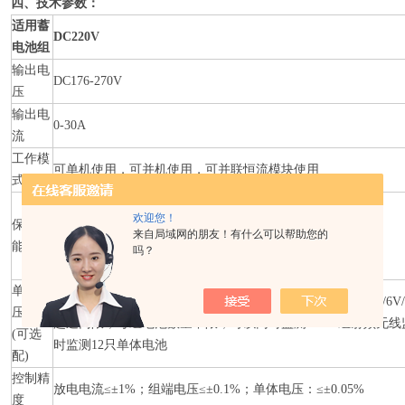
四、技术参数：
适用蓄
DC220V
电池组
输出电
DC176-270V
压
输出电
0-30A
流
工作模
可单机使用，可并机使用，可并联恒流模块使用
式
输入端过压保护，LCD提示；
欢迎您！
保护性
电池电压极性反接保护，蜂鸣器告警；
来自局域网的朋友！有什么可以帮助您的
能
过流保护，LCD提示；
吗？
75℃过热保护，LCD提示，蜂鸣器告警；
单体电
采用433射频无线模块,通讯距离可达100米以上，兼容2V/4V/
压采集
超过门限，每组电池数量不限，可以同时监测1～16组射频无
(可选
时监测12只单体电池
配)
控制精
放电电流≤±1%；组端电压≤±0.1%；单体电压：≤±0.05%
度