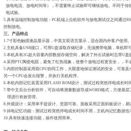
放电电流、放电时间等），不需要终止试验即可继续放电。不同于
电试验。
5.具有远端控制放电功能：PC机端上位机软件与放电测试仪之间通过
控制放电。
三、产品特点
1.7寸彩色触摸液晶显示器，中英文双语言显示，适合国内外客户使用
2.主机具备USB接口，可用U盘读取存储纪录，无须携带电脑，单机
3.本机具有2G超大容量内部数据存储空间，解决了外出试验时忘带U盘
4.采用PTC陶瓷电阻，避免了红热现象，使整个放电过程更安全，，
5.内部控制器采用双CPU协同工作，大限度地保证测试的安全，可靠
另一个CPU会发出报警，并执行关机程序。
6.本机内部记忆装置采用FLASH ROM设计，测试过程突然停电或长
7.带中文后台分析软件，可自动将测量数据导成WORD格式，方便
理进行有效管理。
8.外观设计：采用单手提设计、坚固可靠。面板采用正面斜板设计，易
9.掉电记忆功能：测试过程突然停电或长时间不用，主机内记忆数据也
10.具有快速连接功能，操作使用简单。