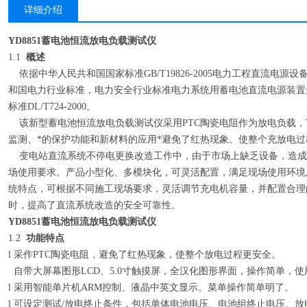
详细介绍
YD8851蓄电池恒流放电负载测试仪
1.1
概述
依据中华人民共和国国家标准GB/T19826-2005电力工程直流电源
和国电力行业标准，电力安全行业标准电力系统用蓄电池直流电源装置
标准DL/T724-2000。
该新型蓄电池恒流放电负载测试仪采用PTC陶瓷电阻作为放电负载，T
监测、*的保护功能和新材料的应用*避免了红热现象。使整个充放电过
变电站直流系统不停电更换改造工作中，由于市场上缺乏设备，造成
场使用要求。产品小型化、多模块化，可灵活配置，满足现场使用环境
统特点，可根据不同施工现场要求，灵活调节充电机容量，并配置合理
时，提高了直流系统改造的安全可靠性。
YD8851蓄电池恒流放电负载测试仪
1.2
功能特点
l 采作PTC陶瓷电阻，避免了红热现象，使整个放电过程更安全。
自带大屏幕图形LCD、5.0寸触摸屏，全汉化图形界面，操作简单，使
l 采用智能单片机ARM控制、液晶中英文显示。菜单操作简单明了。
l 可设定测试/放电终止条件，包括单体电池电压、电池组终止电压、