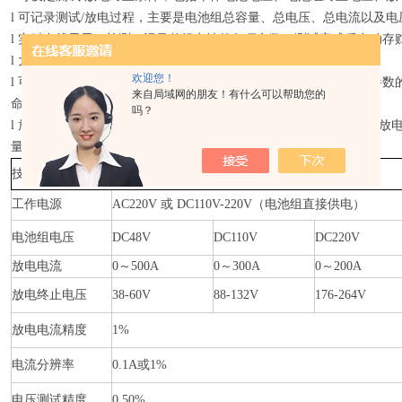
l 可记录测试/放电过程，主要是电池组总容量、总电压、总电流以及
l 实时在线显示、检测、记录整组电池的各项参数，测试完成后自动存
l 大屏幕液晶显示，全中文菜单提示，操作简便，智能化程度高，
欢迎您！
l 可设定并控制电压、电流、时间等参数，自动完成蓄电池组各种参数
来自局域网的朋友！有什么可以帮助您的
命。
吗？
l 放电完毕，检测的数据可现场转存至U盘；配套的数据处理软件对放
量，生成各种图表。
技术指标
工作电源
AC220V 或 DC110V-220V（电池组直接供电）
电池组电压
DC48V
DC110V
DC220V
放电电流
0～500A
0～300A
0～200A
放电终止电压
38-60V
88-132V
176-264V
放电电流精度
1%
电流分辨率
0.1A或1%
电压测试精度
0.50%