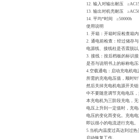
12. 输入对输出耐压 ≥AC15
13. 输出对机壳耐压 ≥AC50
14. 平均*时间 ≥50000h
使用说明
1. 开箱：开箱时应检查箱
2. 通电前检查：经过储
电源线、接线柱是否震脱以
3. 接线：按后档板的标
是否与说明书上的标称电压
4.空载通电：启动充电机
所需的充电电压值，顺时针
然后关掉充电机电源开关链
中不要随意调节充电电压，
本充电机为三阶段充电，无
电压上升到一定值时，充电
电压的变化而变化。充电电
即以很小的电流进行充电。
5.当机内温度过高达到过
启动恢复工作。