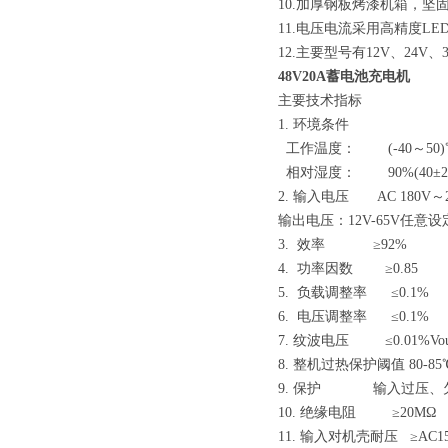
10.加厚钢板烤漆机箱，坚固
11.电压电流采用高精度
12.主要型号有12V、24V、3
48V20A蓄电池充电机
主要技术指标
1. 环境条件
工作温度： (-40～50)℃
相对湿度： 90%(40±2℃)
2. 输入电压 AC 180V～2
输出电压：12V
3. 效率 ≥92%
4. 功率因数 ≥0.85
5. 负载调整率 ≤0.1%
6. 电压调整率 ≤0.1%
7. 纹波电压 ≤0.01%Vout
8. 整机过热保护阈值 80-85
9. 保护 输入过压、
10. 绝缘电阻 ≥20MΩ
11. 输入对机壳耐压 ≥AC15