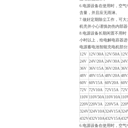
6.电源设备在使用时，空
含量，并且应无雨淋。
7.做好定期除尘工作，可
机壳并小心谨慎勿伤内部器
8.电源设备长期闲置不用
小时以上，给电解电容器进
电源蓄电池智能充电机部分
12V
12V/30A
12V/50A
12V
24V
24V/20A
24V/30A
24V
36V
36V/15A
36V/20A
36V
48V
48V/15A
48V/20A
48V
60V
60V15A
60V20A
60V
72V
72V10A
72V15A
72V
110V
110V50A
110V10A
110
220V
220V3A
220V5A
220
324V
324V10A
324V15A
324
432V
432V10A
432V15A
432
6.电源设备在使用时，空