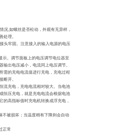
损情况,如螺丝是否松动，外观有无异样，
善处理。
，接头牢固。注意接入的输入电源的电压
压显示。调节面板上的电压调节电位器至
器输出电压减小，电流同上电压调节。
所需的充电电流值进行充电，充电过程
接断开。
恒流充电，充电电流相对较大。当电池
成恒压充电，就是充电电流会根据电池
它的高指标值时充电机转换成浮充电，
确保不被损坏；当温度稍有下降则会自动
过正常