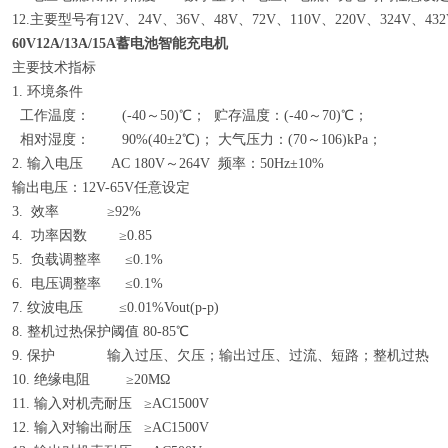
12.主要型号有12V、24V、36V、48V、72V、110V、220V、324V、43
60V12A/13A/15A蓄电池智能充电机
主要技术指标
1. 环境条件
工作温度： (-40～50)℃； 贮存温度：(-40～70)℃；
相对湿度： 90%(40±2℃)； 大气压力：(70～106)kPa；
2. 输入电压 AC 180V～264V 频率：50Hz±10%
输出电压：12V-65V任意设定
3. 效率 ≥92%
4. 功率因数 ≥0.85
5. 负载调整率 ≤0.1%
6. 电压调整率 ≤0.1%
7. 纹波电压 ≤0.01%Vout(p-p)
8. 整机过热保护阈值 80-85℃
9. 保护 输入过压、欠压；输出过压、过流、短路；整机过热
10. 绝缘电阻 ≥20MΩ
11. 输入对机壳耐压 ≥AC1500V
12. 输入对输出耐压 ≥AC1500V