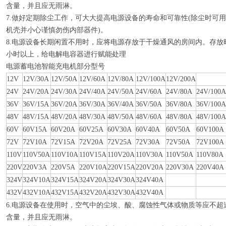
含量，并且应无雨淋。
7.做好定期除尘工作，可大大提高电源设备的寿命和可靠性(除尘时可
机壳并小心谨慎勿伤内部器件)。
8.电源设备长期闲置不用时，应将电源存放于干燥通风的房间内。存放
小时以上，给电解电容器进行赋能处理
电源蓄电池智能充电机部分型号
12V
12V/30A
12V/50A
12V/60A
12V/80A
12V/100A
12V/200A
24V
24V/20A
24V/30A
24V/40A
24V/50A
24V/60A
24V/80A
24V/100A
36V
36V/15A
36V/20A
36V/30A
36V/40A
36V/50A
36V/80A
36V/100A
48V
48V/15A
48V/20A
48V/30A
48V/50A
48V/60A
48V/80A
48V/100A
60V
60V15A
60V20A
60V25A
60V30A
60V40A
60V50A
60V100A
72V
72V10A
72V15A
72V20A
72V25A
72V30A
72V50A
72V100A
110V
110V50A
110V10A
110V15A
110V20A
110V30A
110V50A
110V80A
220V
220V3A
220V5A
220V10A
220V15A
220V20A
220V30A
220V40A
324V
324V10A
324V15A
324V20A
324V30A
324V40A
432V
432V10A
432V15A
432V20A
432V30A
432V40A
6.电源设备在使用时，空气中的尘埃、酸、腐蚀性气体或物质等应不超
含量，并且应无雨淋。