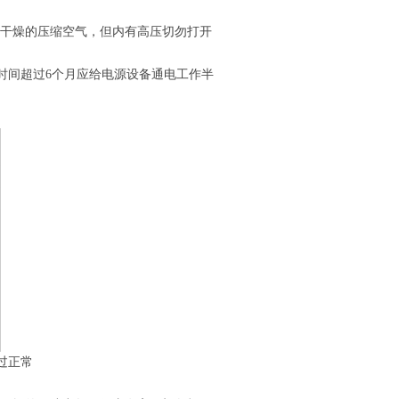
用干燥的压缩空气，但内有高压切勿打开
时间超过6个月应给电源设备通电工作半
过正常