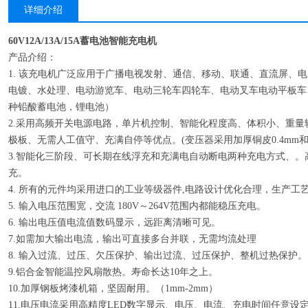
详细介绍
60V12A/13A/15A蓄电池智能充电机
产品介绍：
1. 该充电机广泛应用于广播电视发射、通信、移动、联通、直流屏、
电镀、水处理、电动游览车、电动三轮车四轮车、电动叉车电动平板车
种铅酸蓄电池，锂电池）
2.采用高频开关电源电路，单片机控制、智能化程度高、体积小、重
极板、无需人工值守、充满自停等优点。(变压器采用加厚铜皮0.4mm
3.智能化三阶段、可长期在线浮充和充满电自动断电两种充电方式、。
充。
4. 所有的元件均采用进口的工业等级器件,电路设计优化合理，生产工
5. 输入电压范围宽，交流 180V～264V范围内都能稳压充电。
6. 输出电压值电流值数码显示，远距离清晰可见。
7.如需加大输出电流，输出可直接多台并联，无需均流处理
8. 输入过流、过压、欠压保护、输出过流、过压保护、整机过热保护。
9.铝合金智能温控风扇散热。寿命长达10年之上。
10.加厚钢板烤漆机箱，坚固耐用。（1mm-2mm）
11.电压电流采用高精度LED数字显示、电压、电流、充电时间任意设