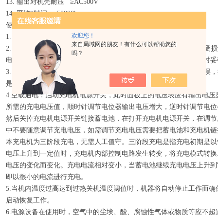
13. 输出对机壳耐压 ≥AC500V
14. 平均*时间 ≥50000h
使用说明
欢迎您！
1. 开箱：开箱时应检查箱内随机附件：使用说明书一份。
来自局域网的朋友！有什么可以帮助您的
2. 通电前检查：经过储存与运输的开关电源通电前应检查运输中的受
吗？
电源线、接线柱是否震脱以及是否受潮等，如有上述现象发生应及时妥
3. 接线：按后档板的标识接好安全地线及输入电源线，确认连接无误
是否与说明书上的标称电压相符。
4.空载通电：启动充电机电源开关，此时面板上的电压表应有输出电
所需的充电电压值，顺时针调节电位器输出电压增大，逆时针调节电位
然后关掉充电机电源开关链接蓄电池，在打开充电机电源开关，在调节
中不要随意调节充电电压，如需调节充电电压需要把蓄电池和充电机链
本充电机为三阶段充电，无需人工值守。三阶段充电是指充电初期是以
电压上升到一定值时，充电机内部控制电路发生转变，将充电模式转换
电压的变化而变化。充电电流相对变小，当蓄电池继续充电电压上升到
即以很小的电流进行充电。
5.当机内温度过高达到过热关机温度阈值时，机器将自动停止工作而
启动恢复工作。
6.电源设备在使用时，空气中的尘埃、酸、腐蚀性气体或物质等应不超