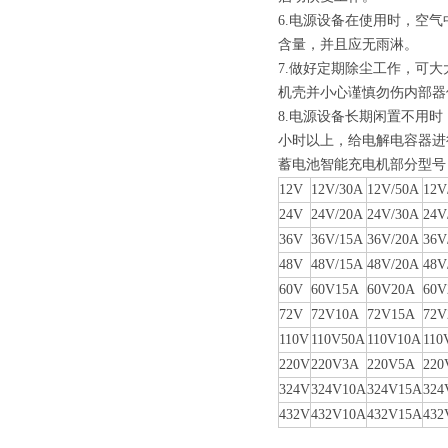
6.电源设备在使用时，空
含量，并且应无雨淋。
7.做好定期除尘工作，可
机壳并小心谨慎勿伤内部器
8.电源设备长期闲置不用
小时以上，给电解电容器进
蓄电池智能充电机部分型号
12V
12V/30A
12V/50A
12V
24V
24V/20A
24V/30A
24V
36V
36V/15A
36V/20A
36V
48V
48V/15A
48V/20A
48V
60V
60V15A
60V20A
60V
72V
72V10A
72V15A
72V
110V
110V50A
110V10A
110
220V
220V3A
220V5A
220
324V
324V10A
324V15A
324
432V
432V10A
432V15A
432