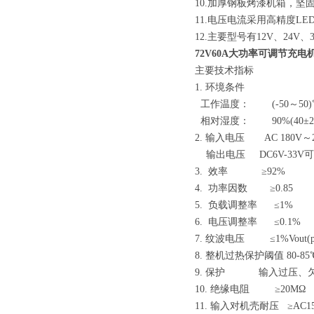
10.加厚钢板烤漆机箱，坚固
11.电压电流采用高精度
12.主要型号有12V、24V、3
72V60A大功率可调节充电
主要技术指标
1. 环境条件
工作温度： (-50～50)℃
相对湿度： 90%(40±2℃)
2. 输入电压 AC 180V～2
输出电压 DC
3. 效率 ≥92%
4. 功率因数 ≥0.85
5. 负载调整率 ≤1%
6. 电压调整率 ≤0.1%
7. 纹波电压 ≤1%Vout(p
8. 整机过热保护阈值 80-85
9. 保护 输入过压、
10. 绝缘电阻 ≥20MΩ
11. 输入对机壳耐压 ≥AC15