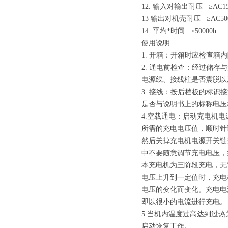
12. 输入对输出耐压 ≥AC15
13 输出对机壳耐压 ≥AC50
14. 平均*时间 ≥50000h
使用说明
1. 开箱：开箱时应检查箱
2. 通电前检查：经过储
电源线、接线柱是否震脱以
3. 接线：按后档板的标
是否与说明书上的标称电压
4.空载通电：启动充电机
所需的充电电压值，顺时针
然后关掉充电机电源开关链
中不要随意调节充电电压，
本充电机为三阶段充电，无
电压上升到一定值时，充电
电压的变化而变化。充电电
即以很小的电流进行充电。
5.当机内温度过高达到过
启动恢复工作。