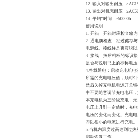
12. 输入对输出耐压 ≥AC15
13. 输出对机壳耐压 ≥AC50
14. 平均*时间 ≥50000h
使用说明
1. 开箱：开箱时应检查箱
2. 通电前检查：经过储
电源线、接线柱是否震脱以
3. 接线：按后档板的标
是否与说明书上的标称电压
4.空载通电：启动充电机
所需的充电电压值，顺时针
然后关掉充电机电源开关链
中不要随意调节充电电压，
本充电机为三阶段充电，无
电压上升到一定值时，充电
电压的变化而变化。充电电
即以很小的电流进行充电。
5.当机内温度过高达到过
启动恢复工作。