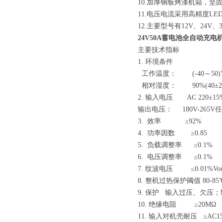
10.加厚钢板烤漆机箱，坚固
11.电压电流采用高精度
12.主要型号有12V、24V、3
24V50A蓄电池全自动充电
主要技术指标
1. 环境条件
工作温度： (-40～50)℃
相对湿度： 90%(40±2℃)
2. 输入电压 AC 220±15
输出电压： 180
3. 效率 ≥92%
4. 功率因数 ≥0.85
5. 负载调整率 ≤0.1%
6. 电压调整率 ≤0.1%
7. 纹波电压 ≤0.01%Vout
8. 整机过热保护阈值 80-85
9. 保护 输入过压、欠压
10. 绝缘电阻 ≥20MΩ
11. 输入对机壳耐压 ≥AC15