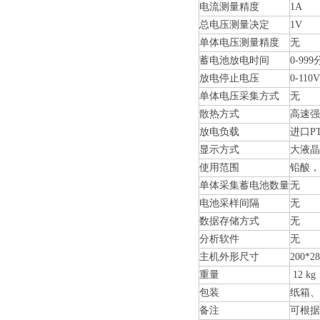
电流测量精度
1A
总电压测量决定
1V
单体电压测量精度
无
蓄电池放电时间
0-9
放电停止电压
0-11
单体电压采集方式
无
散热方式
高速强
放电负载
进口P
显示方式
大液晶
使用范围
铅酸，
单体采集蓄电池数量
无
电池采样间隔
无
数据存储方式
无
分析软件
无
主机外形尺寸
200*2
重量
12 kg
包装
纸箱、
备注
可根据