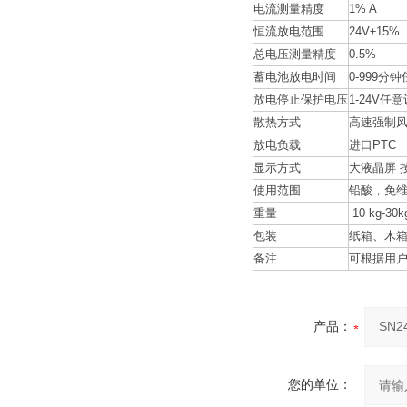
电流测量精度
1% A
恒流放电范围
24V±15%
总电压测量精度
0.5%
蓄电池放电时间
0-999分
放电停止保护电压
1-24V任
散热方式
高速强制
放电负载
进口PTC
显示方式
大液晶屏 
使用范围
铅酸，免
重量
10 kg-30k
包装
纸箱、木
备注
可根据用
产品：
您的单位：