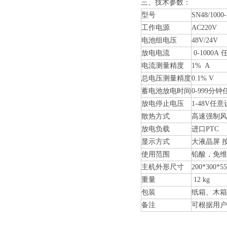
三、技术参数：
型号
SN48/1000
工作电源
AC220V
电池组电压
48V/24V
放电电流
0-1000A
电流测量精度
1% A
总电压测量精度
0.1% V
蓄电池放电时间
0-999分
放电停止电压
1-48V任
散热方式
高速强制风
放电负载
进口PTC
显示方式
大液晶屏 
使用范围
铅酸，免维
主机外形尺寸
200*300*5
重量
12 kg
包装
纸箱、木箱
备注
可根据用户