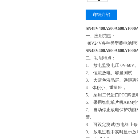
详细介绍
SN48V400A500A600A
一、应用范围：
48V24V各种类型蓄电池
SN48V400A500A600A
二、功能特点：
1、 放电监测电压 0V-60V
2、 恒流放电、容量测试
3、 大蓝色液晶屏、远距离
4、体积小、重量轻，
5、 采用二代进口PTC陶
6、 采用智能单片机AR
7、 自动停止放电保护功
警.
8、 可设定测试/放电终
9、 放电过程中实时显示