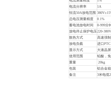
电流测量精度
1%
电流分辨率
1A
恒流50A放电范围
380V±1
总电压测量精度
0.1%
蓄电池放电时间
0-999
放电停止保护电压
220-3
散热方式
高速强制
放电负载
进口PTC
显示方式
大液晶屏
使用范围
铅酸，免
重量
20kg
包装
铝合金箱
备注
3米电缆