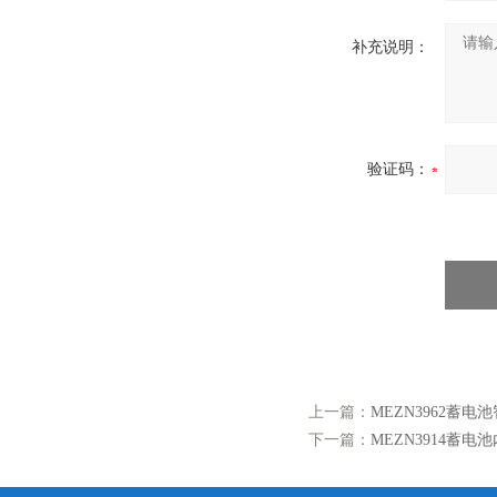
补充说明：
验证码：
上一篇：
MEZN3962蓄
下一篇：
MEZN3914蓄电