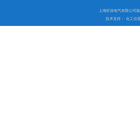
上海旺徐电气有限公司
技术支持：
化工仪