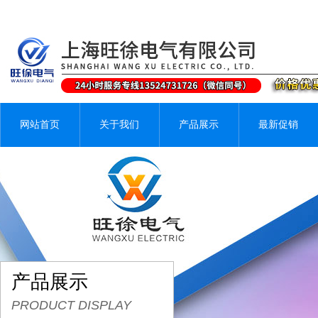
网站首页
关于我们
产品展示
最新促销
产品展示
PRODUCT DISPLAY