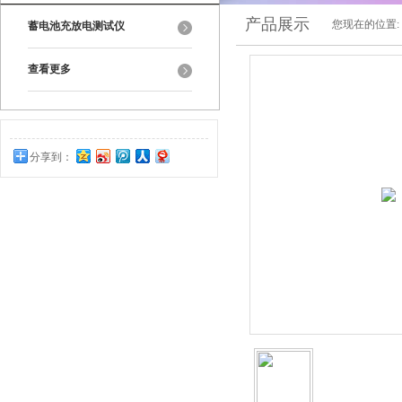
产品展示
您现在的位置:
蓄电池充放电测试仪
查看更多
分享到：