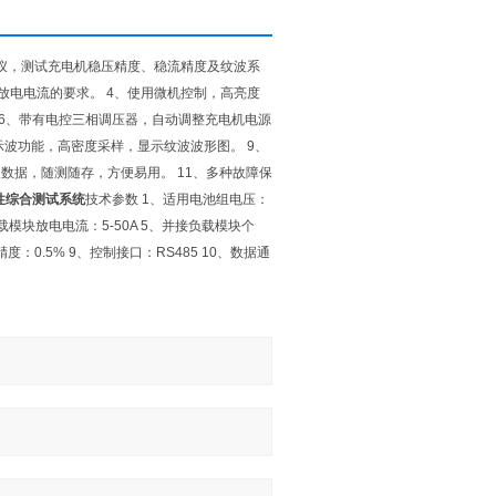
试仪，测试充电机稳压精度、稳流精度及纹波系
大放电电流的要求。 4、使用微机控制，高亮度
 6、带有电控三相调压器，自动调整充电机电源
示波功能，高密度采样，显示纹波波形图。 9、
取数据，随测随存，方便易用。 11、多种故障保
特性综合测试系统
技术参数 1、适用电池组电压：
、负载模块放电电流：5-50A 5、并接负载模块个
度：0.5% 9、控制接口：RS485 10、数据通