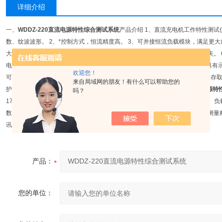
详细介绍
一、
WDDZ-220直流电源特性综合测试系统
产品介绍 1、直流充电机工作特性测
数、纹波波形。 2、*控制方式，恒流精度高。 3、可并接恒流负载模块，满足更
大屏幕LCD显示。 5、动态实时显示放电曲线及数据，并自动保存，掉电不丢失。
电压。 7、全自动调整电源电压和负载功率，完整测试充电机工作特性。 8、具有
欢迎您！
可通过RS232通讯将数据传入电脑进行分析处理。 10、具有USB口，采用U盘存
来自局域网的朋友！有什么可以帮助您的
护功能，接反不烧设备，可靠性*，体积小、重量轻。 二、
WDDZ-220直流电源
吗？
170-275V 2、适用单节电池类型：2V，6V，12V 3、主机放电电流：5-50A 4
数：0-4 6、并接负载模块Z大放电电流：25-200A 7、恒流精度：1% 8、电压测量精
讯口：RS232和USB 11、主机重量：13kg
产品：
您的单位：