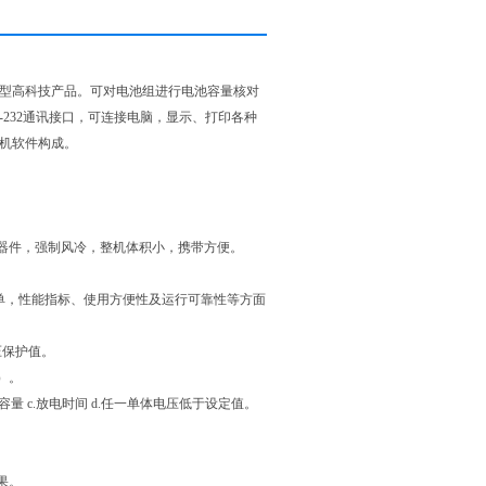
新型高科技产品。可对电池组进行电池容量核对
232通讯接口，可连接电脑，显示、打印各种
位机软件构成。
器件，强制风冷，整机体积小，携带方便。
菜单，性能指标、使用方便性及运行可靠性等方面
压保护值。
V）。
量 c.放电时间 d.任一单体电压低于设定值。
果。