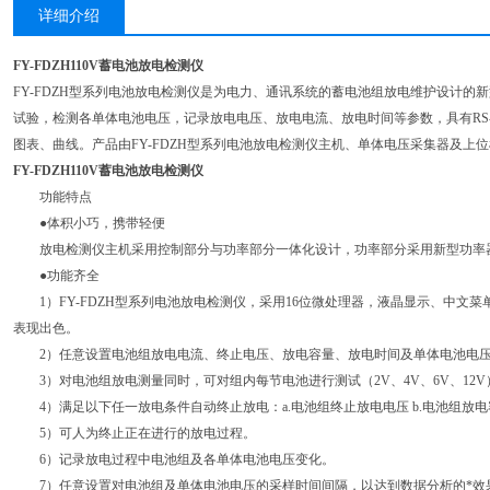
详细介绍
FY-FDZH110V蓄电池放电检测仪
FY-FDZH型系列电池放电检测仪是为电力、通讯系统的蓄电池组放电维护设计的
试验，检测各单体电池电压，记录放电电压、放电电流、放电时间等参数，具有RS-
图表、曲线。产品由FY-FDZH型系列电池放电检测仪主机、单体电压采集器及上
FY-FDZH110V蓄电池放电检测仪
功能特点
●体积小巧，携带轻便
放电检测仪主机采用控制部分与功率部分一体化设计，功率部分采用新型功率
●功能齐全
1）FY-FDZH型系列电池放电检测仪，采用16位微处理器，液晶显示、中文
表现出色。
2）任意设置电池组放电电流、终止电压、放电容量、放电时间及单体电池电
3）对电池组放电测量同时，可对组内每节电池进行测试（2V、4V、6V、12
4）满足以下任一放电条件自动终止放电：a.电池组终止放电电压 b.电池组放电容
5）可人为终止正在进行的放电过程。
6）记录放电过程中电池组及各单体电池电压变化。
7）任意设置对电池组及单体电池电压的采样时间间隔，以达到数据分析的*效