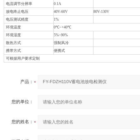
电流调节分辨率
0.1A
放电终止电压
40V-60V
80V-130V
电压测试精度
1%
环境温度
0℃~+40℃
环境湿度
5%~90%
散热方式
强制风冷
携带方式
便携式
可根据用户要求定制
产品：
您的单位：
您的姓名：