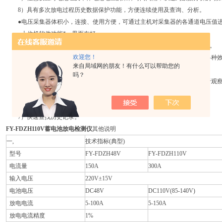
8）具有多次放电过程历史数据保护功能，方便连续使用及查询、分析。
●电压采集器体积小，连接、使用方便，可通过主机对采集器的各通道电压值
●上位机软件功能*，界面友好
1）放电仪与上位机通过RS—232串口进行通讯，并记录放电过程各种参数。
欢迎您！
2）将采集的数据以柱图、报表、曲线的方式在屏幕上直观显示，并可将各种效
来自局域网的朋友！有什么可以帮助您的
3）可连续进行放大、缩小，以便于观察。
吗？
4）可对电压的报警上、下限进行调节，并可改变显示的时间间隔，以便于观
5）对历史记录进行比较，以便于对电池进行维护。
6）多窗口观察数据、管理多次放电数据。
7）快速查找历史记录。
FY-FDZH110V蓄电池放电检测仪
其他说明
一,
技术指标(典型)
型号
FY-FDZH48V
FY-FDZH110V
电流量
150A
300A
输入电压
220V±15V
电池电压
DC48V
DC110V(85-140V)
放电电流
5-100A
5-150A
放电电流精度
1%