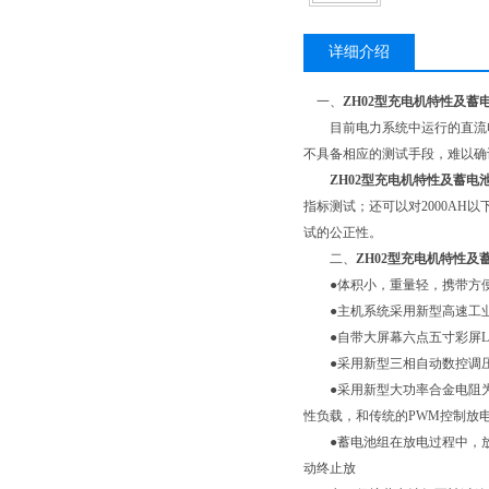
详细介绍
一、
ZH02型充电机特性及蓄
目前电力系统中运行的直流电
不具备相应的测试手段，难以确
ZH02型充电机特性及蓄电
指标测试；还可以对2000A
试的公正性。
二、
ZH02型充电机特性及
●体积小，重量轻，携带方便
●主机系统采用新型高速工业P
●自带大屏幕六点五寸彩屏L
●采用新型三相自动数控调压
●采用新型大功率合金电阻为负
性负载，和传统的PWM控制放
●蓄电池组在放电过程中，放
动终止放