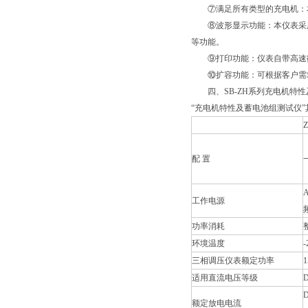
⑦满足所有类型的充电机：本
⑧波形显示功能：本仪表采用目
等功能。
⑨打印功能：仪表自带高速微
⑩扩容功能：可根据客户需求增
四、SB-ZH系列充电机特
“充电机特性及蓄电池组测试仪”
配 置
A
工作电源
功率消耗
环境温度
三相调压仪表额定功率
适用直流电压等级
D
额定放电电流