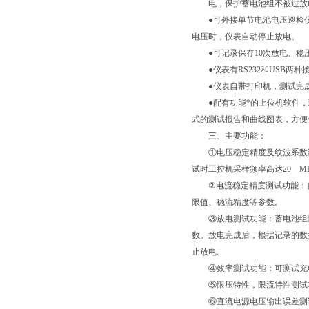
电，保护蓄电池组不被过放
●可外接单节电池电压巡检仪
电压时，仪表自动停止放电。
●可记录保存10次放电、稳
●仪表有RS232和USB两
●仪表自带打印机，测试完成
●配有功能*的上位机软件，现
式的测试报告和曲线图表，方
三、主要功能：
①电压稳定精度及纹波系数测
试时工控机采样频率高达20 MH
②电流稳定精度测试功能：自
限值、稳流精度等参数。
③放电测试功能：蓄电池组恒
数。放电完成后，根据记录的数
止放电。
④效率测试功能：可测试充电
⑤限压特性，限流特性测试功
⑥直流电源电压输出误差测试