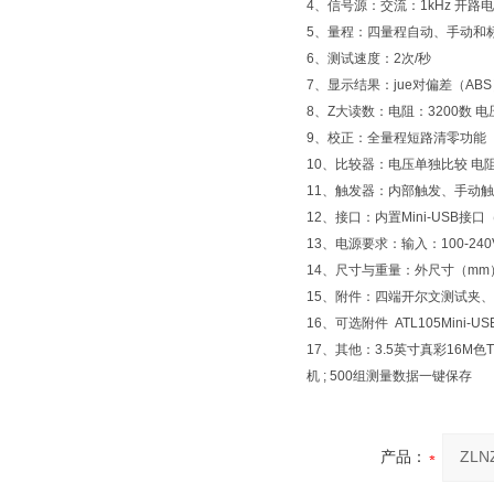
4、信号源：交流：1kHz 开路
5、量程：四量程自动、手动和
6、测试速度：2次/秒
7、显示结果：jue对偏差（A
8、Z大读数：电阻：3200数 电
9、校正：全量程短路清零功能
10、比较器：电压单独比较 电阻
11、触发器：内部触发、手动
12、接口：内置Mini-USB接
13、电源要求：输入：100-240V~5
14、尺寸与重量：外尺寸（mm）：130
15、附件：四端开尔文测试夹
16、可选附件 ATL105Mini-
17、其他：3.5英寸真彩16M
机 ; 500组测量数据一键保存
产品：