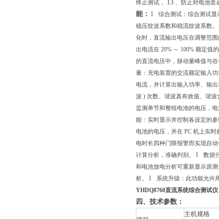
13
终止测试，
、防止对电池造
能：
l
综合测试：综合测试显
稳压纹波系数和稳流纹波系数。
化时，直流输出电压在调整范围
出电流在
20%
～
100%
额定值的
的直流电压中，脉动量峰值与谷
量：充电装置的交流额定输入功
电流，并计算出输入功率、输出
波
)
次数、谐波真有效值、谐波
监测单节和整组电池的电压，电
能：实时显示并控制各设定的参
电池的电压，并在
PC
机上实时
电时长四种门限报警而实现自动
l
计算分析，准确判别。
数据
和电池放电分析可重新显示原测
l
析。
系统升级：此功能允许
YHDQ8760直流系统综合测试仪
四、技术参数：
主机规格