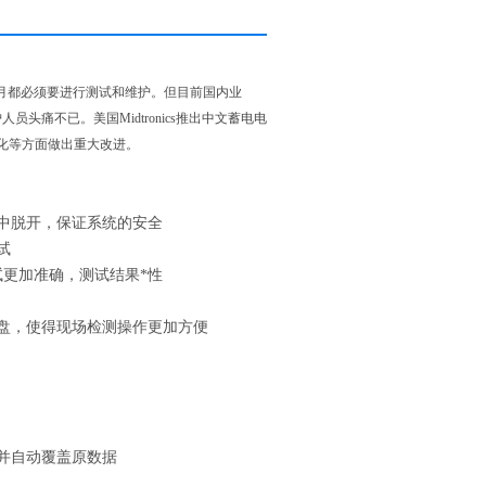
月都必须要进行测试和维护。但目前国内业
痛不已。美国Midtronics推出中文蓄电电
化等方面做出重大改进。
统中脱开，保证系统的安全
试
试更加准确，测试结果*性
键盘，使得现场检测操作更加方便
并自动覆盖原数据