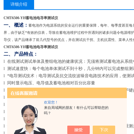
详细介绍
CMT6500-YH蓄电池电导率测试仪
一、
概述：
蓄电池作为电源系统的安全运行的重要保障，每年、每季度甚至每
界，由于缺乏*有效的仪表，导致在蓄电池维护过程中所遇到的诸多问题令电源维护人员头
导仪，该产品继承了前几代型号的优点，并在测试抗干扰、主机抗震性、菜单人性
CMT6500-YH蓄电池电导率测试仪
二、
产品特点：
l 在线测试测试单体及整组电池的健康状况：无须将测试蓄电池从系
l 测试速度快：每个电池单体测试不到十秒，几分钟内可以完成整组测
l *电导测试技术：电导测试及抗交流纹波噪音电路技术的应用，使测
l 同时显示电压、电导值及蓄电池相对百分比容量
l 快速、简易、安全的操作：基于图标的中文显示菜单，字母及数字
l 自动校准功能：仪表测试前自动校准，提高测试准确性
欢迎您！
l 温度补偿功能：自动补偿现场温度环境对电池电导值的影响
来自局域网的朋友！有什么可以帮助您的
l 丰富的测试工具：夹钳或探针测试，并配有其他的测试配件
吗？
l 带有预应力的探针，可保证每次测试时相同的测试用力
l 快速重测功能：测试过程中发现人为误操作等，可按重测键快速重测
l 蓄电池数据管理：方便建立蓄电池测试数据和参考电导值数据库