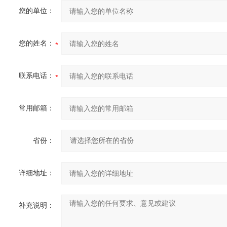
您的单位：
您的姓名：
联系电话：
常用邮箱：
省份：
详细地址：
补充说明：