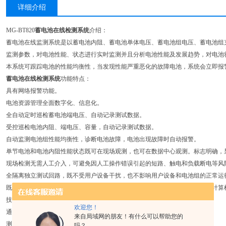
详细介绍
MG-BT820
蓄电池在线检测系统
介绍：
蓄电池在线监测系统是以蓄电池内阻、蓄电池单体电压、蓄电池组电压、蓄电池组
监测参数，对电池性能、状态进行实时监测并且分析电池性能及发展趋势，对电池
本系统可跟踪电池的性能均衡性，当发现性能严重恶化的故障电池，系统会立即报警
蓄电池在线检测系统
功能特点：
具有网络报警功能。
电池资源管理全面数字化、信息化。
全自动定时巡检蓄电池端电压、自动记录测试数据。
受控巡检电池内阻、端电压、容量，自动记录测试数据。
自动监测电池组性能均衡性，诊断电池故障，电池出现故障时自动报警。
单节电池和电池内阻性能状态既可在现场观测，也可在数据中心观测。标志明确，
现场检测无需人工介入，可避免因人工操作错误引起的短路、触电和负载断电等风
全隔离独立测试回路，既不受用户设备干扰，也不影响用户设备和电池组的正常运
既能通过以太网进行远距离操作，又能现场测试，数据可以通过以太网上传到计算
技术指标：
欢迎您！
通讯以太网接口、RS-232接口（可转接RS-485） USB接口，单体电压
来自局域网的朋友！有什么可以帮助您的
测试范围：0～16V
吗？