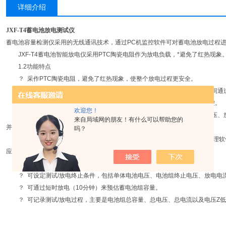
详细介绍
JXF-T4蓄电池放电测试仪
蓄电池容量检测仪采用的无线通讯技术，通过PC机监控软件可对蓄电池放电过程
JXF-T4蓄电池智能放电仪采用PTC陶瓷电阻作为放电负载，*避免了红热现
1.2功能特点
？ 采作PTC陶瓷电阻，避免了红热现象，使整个放电过程更安全。
？ 具有无线通讯功能，无线采集盒与放电主机及上位监控PC主机三者之间通
？ 无线采集盒可对每节电池进行监测，实现对电池组放电过程的完整监控。
欢迎您！
？ 配备的PC机监测系统，可实时监测整个放电过程，并把监测到的总电压、
来自局域网的朋友！有什么可以帮助您的
并可生成相应的数据报表。
吗？
？ 有USB接口，可将放电过程的数据存入U盘，并导入PC机。PC数据管理
应的数据报表。
？ 采用智能单片机ARM控制、液晶中英文显示。菜单操作简单明了。
？ 可设定测试/放电终止条件，包括单体电池电压、电池组终止电压、放电电
？ 可通过短时放电（10分钟）来预估蓄电池组容量。
？ 可记录测试/放电过程，主要是电池组总容量、总电压、总电流以及电压Z低