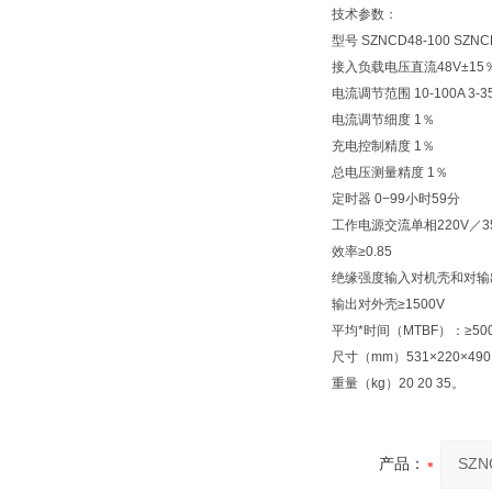
技术参数：
型号 SZNCD48-100 SZNCD2
接入负载电压直流48V±15％直流
电流调节范围 10-100A 3-35A
电流调节细度 1％
充电控制精度 1％
总电压测量精度 1％
定时器 0−99小时59分
工作电源交流单相220V／3
效率≥0.85
绝缘强度输入对机壳和对输出≥
输出对外壳≥1500V
平均*时间（MTBF）：≥500
尺寸（mm）531×220×490 42
重量（kg）20 20 35。
产品：