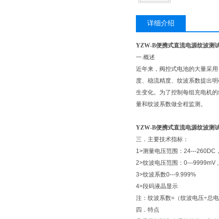
详细介绍
YZW-B便携式直流电源纹波测
一.概述
近年来，阀控式电池的大量采用
度、稳流精度、纹波系数提出明
生变化。为了控制每组充电机的
量和纹波系数做全程监测。
​YZW-B便携式直流电源纹波测
三．主要技术指标：
1>测量电压范围：24---260D
2>纹波电压范围：0---9999mV
3>纹波系数0---9.999%
4>段码液晶显示
注：纹波系数=（纹波电压÷总电
四．特点