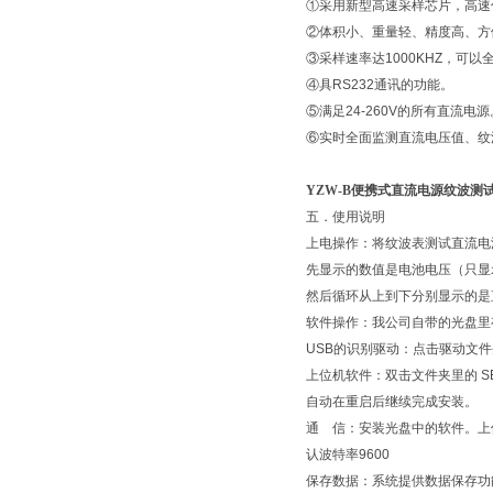
①采用新型高速采样芯片，高
②体积小、重量轻、精度高、方
③采样速率达1000KHZ，可
④具RS232通讯的功能。
⑤满足24-260V的所有直流电
⑥实时全面监测直流电压值、纹
​YZW-B便携式直流电源纹波测
五．使用说明
上电操作：将纹波表测试直流电源
先显示的数值是电池电压（只显示
然后循环从上到下分别显示的是
软件操作：我公司自带的光盘
USB的识别驱动：点击驱动文件
上位机软件：双击文件夹里的 
自动在重启后继续完成安装。
通 信：安装光盘中的软件。上
认波特率9600
保存数据：系统提供数据保存功