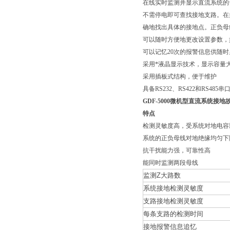
在线实时监测并显示直流系统的
不需停电即可查找接地支路。在
确地找出具体的接地点。正负母
可以随时方便地更改设置参数，
可以记忆20次的报警信息供随
采用*液晶显示技术，显示容量
采用插板式结构，便于维护
具备RS232、RS422和RS4
GDF-5000微机型直流系统接
特点
检测灵敏度高，受系统对地电容
系统的正负母线对地绝缘均匀下
抗干扰能力强，可靠性高
能同时监测两段母线
监测Z大路数
系统接地检测灵敏度
支路接地检测灵敏度
每条支路的检测时间
接地报警信息追忆