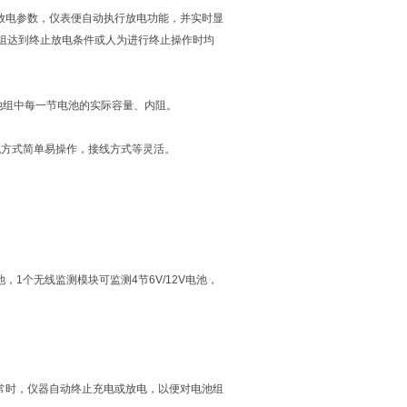
放电参数，仪表便自动执行放电功能，并实时显
组达到终止放电条件或人为进行终止操作时均
电池组中每一节电池的实际容量、内阻。
机方式简单易操作，接线方式等灵活。
，1个无线监测模块可监测4节6V/12V电池，
常时，仪器自动终止充电或放电，以便对电池组