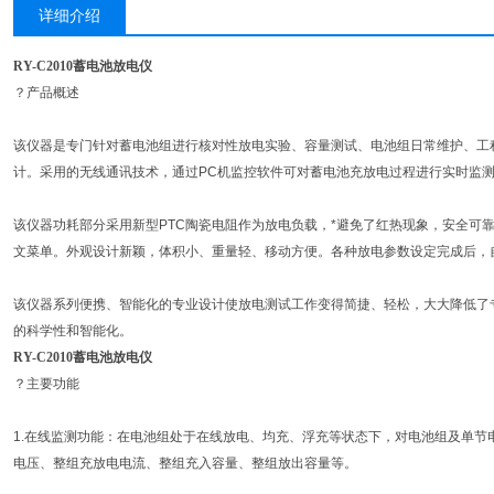
详细介绍
RY-C2010蓄电池放电仪
？产品概述
该仪器是专门针对蓄电池组进行核对性放电实验、容量测试、电池组日常维护、工
计。采用的无线通讯技术，通过PC机监控软件可对蓄电池充放电过程进行实时监
该仪器功耗部分采用新型PTC陶瓷电阻作为放电负载，*避免了红热现象，安全可
文菜单。外观设计新颖，体积小、重量轻、移动方便。各种放电参数设定完成后，
该仪器系列便携、智能化的专业设计使放电测试工作变得简捷、轻松，大大降低了
的科学性和智能化。
RY-C2010蓄电池放电仪
？主要功能
1.在线监测功能：在电池组处于在线放电、均充、浮充等状态下，对电池组及单节
电压、整组充放电电流、整组充入容量、整组放出容量等。