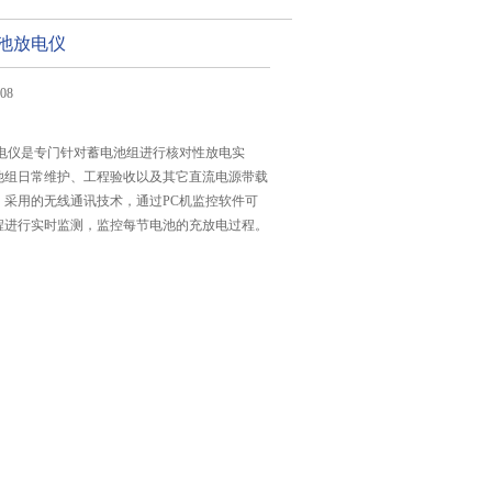
蓄电池放电仪
08
电池放电仪是专门针对蓄电池组进行核对性放电实
池组日常维护、工程验收以及其它直流电源带载
。采用的无线通讯技术，通过PC机监控软件可
程进行实时监测，监控每节电池的充放电过程。