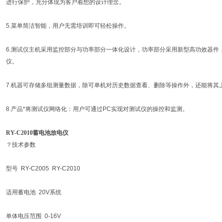
进行保护，充分体现为客户着想的设计理念。
5.菜单简洁智能，用户无需培训即可轻松操作。
6.测试仪主机采用监控部分与功率部分一体化设计，功率部分采用新型高功效器件
仪。
7.机器可存储多组测量数据，除可单机对历史数据查看、删除等操作外，还能将其
8.产品*将测试仪网络化：用户可通过PC实现对测试仪的操控和监测。
RY-C2010蓄电池放电仪
？技术参数
型号 RY-C2005 RY-C2010
适用蓄电池 20V系统
单体电压范围 0-16V