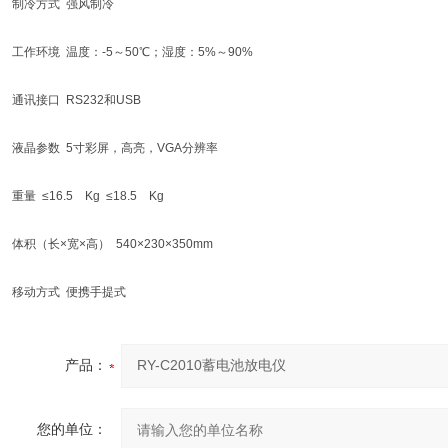
制冷方式 强风制冷
工作环境 温度：-5～50℃；湿度：5%～90%
通讯接口 RS232和USB
液晶参数 5寸彩屏，高亮，VGA分辨率
重量 ≤16.5 Kg ≤18.5 Kg
体积（长×宽×高） 540×230×350mm
移动方式 便携手提式
产品：
您的单位：