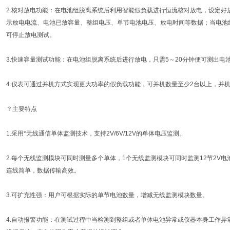
2.核对放电功能：在电池组脱离系统后利用智能假负载进行恒流核对放电，设定好
示放电电流、电池已放容量、整组电压、单节电池电压、放电时间等数据；当电池
可停止放电测试。
3.快速容量测试功能：在电池组脱离系统后进行放电，只需5～20分钟便可测出
4.仪表可通过并机方式实现更大功率的假负载功能，可并机数量至少2台以上，并
？主要特点
1.采用*无线通信单体监测技术，支持2V/6V/12V的单体电压监测。
2.每个无线监测模块可同时测量多个单体，1个无线监测模块可同时监测12节2V电池
连线简单，数据传输高效。
3.可扩充性强：用户可根据实际的单节电池数量，增减无线监测模块数量。
4.自动报警功能：在测试过程中当检测到整组或者单体电池异常或仪器本身工作异