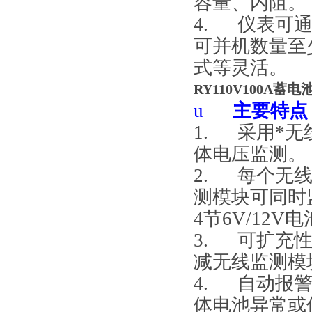
容量、内阻。
4.
仪表可
可并机数量至
式等灵活。
RY110V100A蓄
u
主要特点
1.
采用*无
体电压监测。
2.
每个无
测模块可同时监
4节6V/12
3.
可扩充
减无线监测模
4.
自动报
体电池异常或