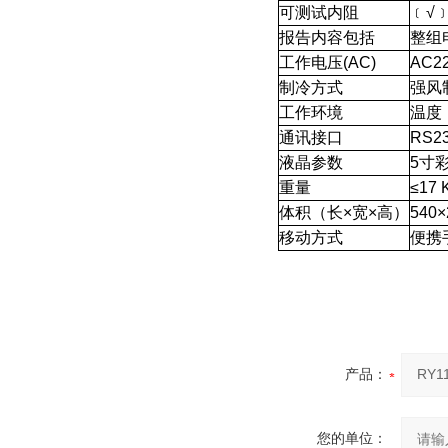
可测试内阻
﹝√
报告内容包括
整组
工作电压(AC)
AC2
制冷方式
强风
工作环境
温度
通讯接口
RS2
液晶参数
5
寸
重量
≤17 
体积（长×宽×高）
540
×
移动方式
便携
产品：
您的单位：