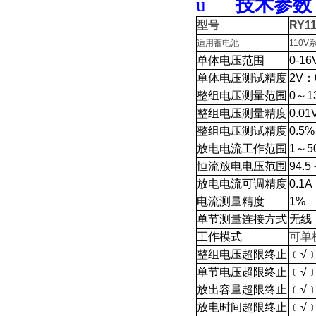
u
技术
参数
型号
RY1
适用蓄电池
110V
单体电压范围
0-16
单体电压测试精度
2V
：
整组电压测量范围
0
～1
整组电压测量精度
0.01
整组电压测试精度
0.5%
放电电流工作范围
1
～5
恒流放电电压范围
94.5
放电电流可调精度
0.1A
电流测量精度
1%
单节测量连接方式
无线
工作模式
可单
整组电压超限终止
﹝√
单节电压超限终止
﹝√
放出容量超限终止
﹝√
放电时间超限终止
﹝√