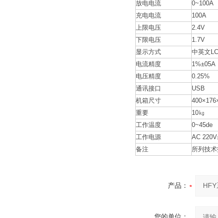
放电电流
0~100A
充电电流
100A
上限电压
2.4V
下限电压
1.7V
显示方式
中英文LC
电流精度
1%±05A
电压精度
0.25%
通讯接口
USB
机箱尺寸
400×17
重要
10㎏
工作温度
0~45de
工作电源
AC 220
备注
所列技术
产品：
您的单位：